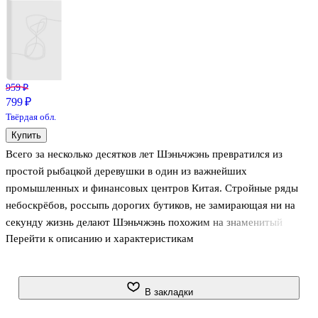
959 ₽
799 ₽
Твёрдая обл.
Купить
Всего за несколько десятков лет Шэньчжэнь превратился из
простой рыбацкой деревушки в один из важнейших
промышленных и финансовых центров Китая. Стройные ряды
небоскрёбов, россыпь дорогих бутиков, не замирающая ни на
секунду жизнь делают Шэньчжэнь похожим на знаменитый
Перейти к описанию и характеристикам
Гонконг. Но так было не всегда, ещё в конце 1990-х город
выглядел совсем по-другому: он был отделён от страны
электрическим забором, а на смотровых вышках дежурили
солдаты. Именно в таком Шэньчжэне оказался Ги Делиль в 1997
В закладки
году, где три месяца руководил студией анимации. . .Готовый