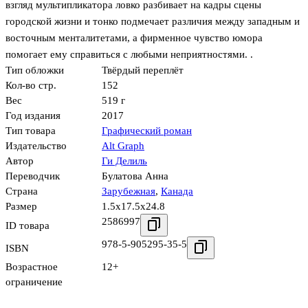
взгляд мультипликатора ловко разбивает на кадры сцены
городской жизни и тонко подмечает различия между западным и
восточным менталитетами, а фирменное чувство юмора
помогает ему справиться с любыми неприятностями. .
Тип обложки
Твёрдый переплёт
Кол-во стр.
152
Вес
519 г
Год издания
2017
Тип товара
Графический роман
Издательство
Alt Graph
Автор
Ги Делиль
Переводчик
Булатова Анна
Страна
Зарубежная
,
Канада
Размер
1.5x17.5x24.8
2586997
ID товара
978-5-905295-35-5
ISBN
Возрастное
12+
ограничение