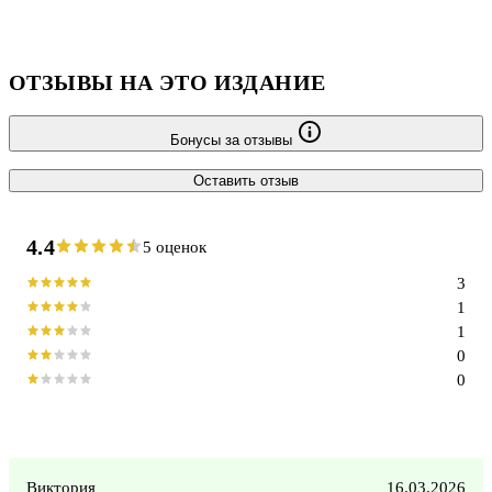
окунуться с головой в мир экзотической Азии иностранец к
своему удивлению оказывается в полном одиночестве посреди
грохочущего мегаполиса, который
ОТЗЫВЫ НА ЭТО ИЗДАНИЕ
Бонусы за отзывы
Оставить отзыв
4.4
5 оценок
3
1
1
0
0
Виктория
16.03.2026