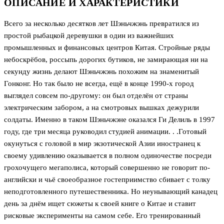
ОПИСАНИЕ И ХАРАКТЕРИСТИКИ
Всего за несколько десятков лет Шэньчжэнь превратился из
простой рыбацкой деревушки в один из важнейших
промышленных и финансовых центров Китая. Стройные ряды
небоскрёбов, россыпь дорогих бутиков, не замирающая ни на
секунду жизнь делают Шэньчжэнь похожим на знаменитый
Гонконг. Но так было не всегда, ещё в конце 1990-х город
выглядел совсем по-другому: он был отделён от страны
электрическим забором, а на смотровых вышках дежурили
солдаты. Именно в таком Шэньчжэне оказался Ги Делиль в 1997
году, где три месяца руководил студией анимации. . .Готовый
окунуться с головой в мир экзотической Азии иностранец к
своему удивлению оказывается в полном одиночестве посреди
грохочущего мегаполиса, который совершенно не говорит по-
английски и чьё своеобразное гостеприимство сбивает с толку
неподготовленного путешественника. Но неунывающий канадец
день за днём ищет сюжеты к своей книге о Китае и ставит
рисковые эксперименты на самом себе. Его тренированный