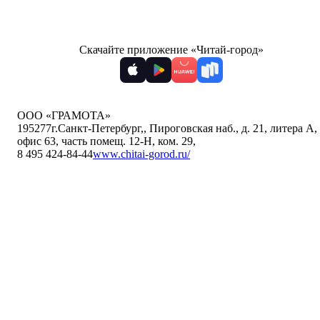
Скачайте приложение «Читай-город»
ООО «ГРАМОТА»
195277
г.Санкт-Петербург,
,
Пироговская наб., д. 21, литера А,
офис 63, часть помещ. 12-Н, ком. 29
,
8 495 424-84-44
www.chitai-gorod.ru/