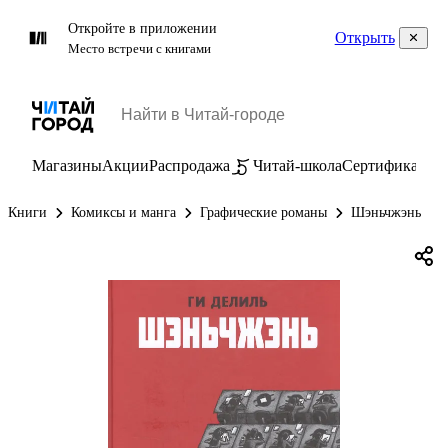
Откройте в приложении
Открыть
Место встречи с книгами
Магазины
Акции
Распродажа
Читай-школа
Сертификаты
П
Книги
Комиксы и манга
Графические романы
Шэньчжэнь