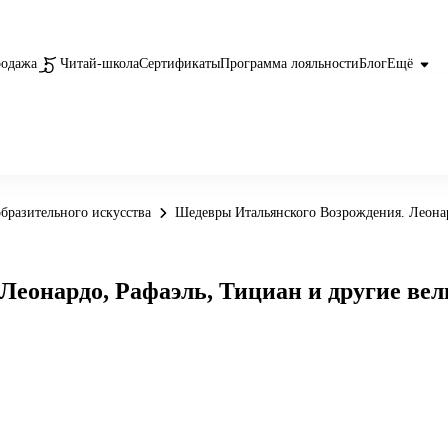
родажа
Читай-школа
Сертификаты
Программа лояльности
Блог
Ещё
бразительного искусства
Шедевры Итальянского Возрождения. Леонар
еонардо, Рафаэль, Тициан и другие вел