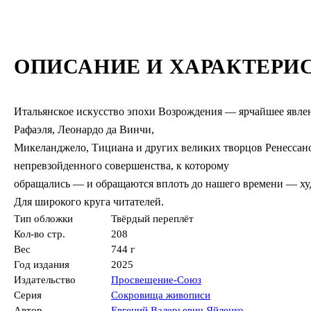
ОПИСАНИЕ И ХАРАКТЕРИ
Итальянское искусство эпохи Возрождения — ярчайшее явлен
Рафаэля, Леонардо да Винчи,
Микеланджело, Тициана и других великих творцов Ренессан
непревзойденного совершенства, к которому
обращались — и обращаются вплоть до нашего времени — ху
Для широкого круга читателей.
Тип обложки
Твёрдый переплёт
Кол-во стр.
208
Вес
744 г
Год издания
2025
Издательство
Просвещение-Союз
Серия
Сокровища живописи
Автор
Евгений Валерьевич Яйленко