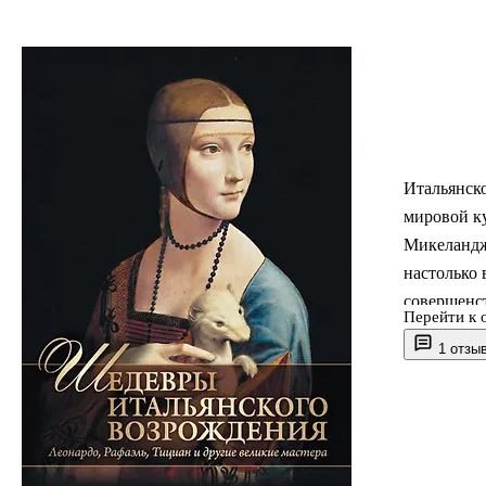
Итальянск
мировой ку
Микеландж
настолько
совершенст
Перейти к 
обращалис
1 отзы
всем мире.
Для широко