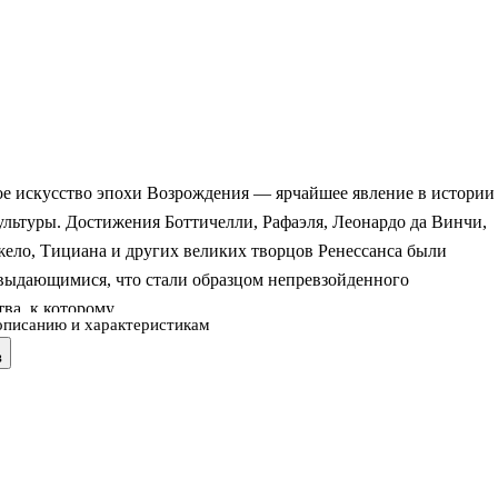
ое искусство эпохи Возрождения — ярчайшее явление в истории
льтуры. Достижения Боттичелли, Рафаэля, Леонардо да Винчи,
ело, Тициана и других великих творцов Ренессанса были
 выдающимися, что стали образцом непревзойденного
ва, к которому
описанию и характеристикам
ь — и обращаются вплоть до нашего времени — художники во
в
го круга читателей.