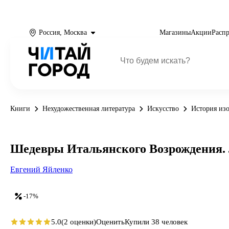
Россия, Москва
Магазины
Акции
Расп
Книги
Нехудожественная литература
Искусство
История изо
Шедевры Итальянского Возрождения. Л
Евгений Яйленко
-17%
5.0
(2 оценки)
Оценить
Купили 38 человек