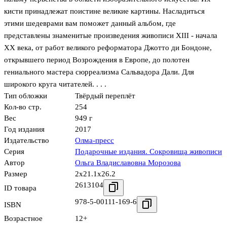
кисти принадлежат поистине великие картины. Насладиться
этими шедеврами вам поможет данный альбом, где
представлены знаменитые произведения живописи XIII - начала
XX века, от работ великого реформатора Джотто ди Бондоне,
открывшего период Возрождения в Европе, до полотен
гениального мастера сюрреализма Сальвадора Дали. Для
широкого круга читателей. . . .
Тип обложки
Твёрдый переплёт
Кол-во стр.
254
Вес
949 г
Год издания
2017
Издательство
Олма-пресс
Серия
Подарочные издания. Сокровища живописи
Автор
Ольга Владиславовна Морозова
Размер
2x21.1x26.2
2613104
ID товара
978-5-00111-169-6
ISBN
Возрастное
12+