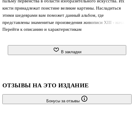
пальму первенства в области изобразительного искусства. Их
кисти принадлежат поистине великие картины. Насладиться
этими шедеврами вам поможет данный альбом, где
представлены знаменитые произведения живописи XIII - начала
Перейти к описанию и характеристикам
XX века, от работ великого реформатора Джотто ди Бондоне,
открывшего период Возрождения в Европе, до полотен
гениального мастера сюрреализма Сальвадора Дали. Для
широкого круга читателей. . . .
В закладки
ОТЗЫВЫ НА ЭТО ИЗДАНИЕ
Бонусы за отзывы