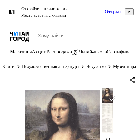
Откройте в приложении
Открыть
Место встречи с книгами
Магазины
Акции
Распродажа
Читай-школа
Сертификаты
П
Книги
Нехудожественная литература
Искусство
Музеи мира. 
+2