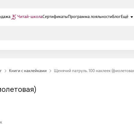
одажа
Читай-школа
Сертификаты
Программа лояльности
Блог
Ещё
г
Книги с наклейками
Щенячий патруль. 100 наклеек (фиолетова
иолетовая)
к