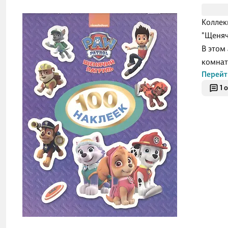
Коллек
"Щеняч
В этом
комнат
Перейт
1 