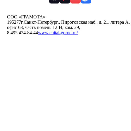
ООО «ГРАМОТА»
195277
г.Санкт-Петербург,
,
Пироговская наб., д. 21, литера А,
офис 63, часть помещ. 12-Н, ком. 29
,
8 495 424-84-44
www.chitai-gorod.ru/