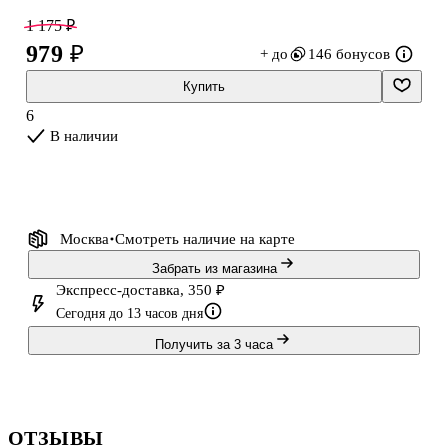
ректор Школы редакторов. Стоял у истоков рассылки
1 175 ₽
«Мегаплана» и «Тинькофф-журнала»; автор проектов «Говорит
979 ₽
+ до
146 бонусов
государство» и «Справочник Главреда». Максим — автор самой
популярной в Рунете рассылки о тексте и редактуре.
Купить
Бонус — 10 видеоуроков о составлении самых популярных
6
текстов. Ссылки на видео и дополнительные мат
В наличии
Москва
Смотреть наличие
на карте
Забрать из магазина
Экспресс-доставка, 350 ₽
Сегодня до 13 часов дня
Получить за 3 часа
ОТЗЫВЫ