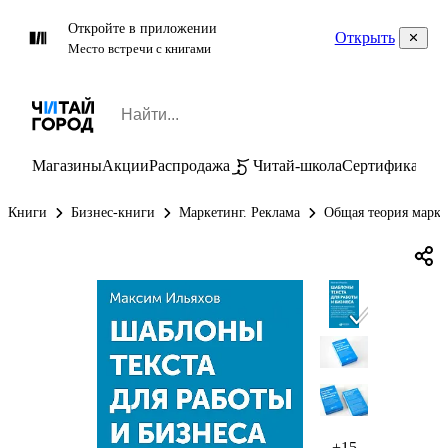
Откройте в приложении
Открыть
Место встречи с книгами
Магазины
Акции
Распродажа
Читай-школа
Сертификаты
П
Книги
Бизнес-книги
Маркетинг. Реклама
Общая теория марке
+15