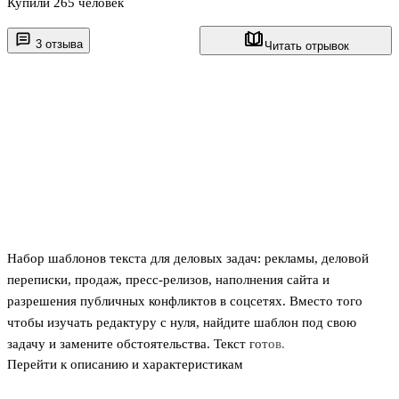
Купили 265 человек
3 отзыва
Читать отрывок
Набор шаблонов текста для деловых задач: рекламы, деловой
переписки, продаж, пресс-релизов, наполнения сайта и
разрешения публичных конфликтов в соцсетях. Вместо того
чтобы изучать редактуру с нуля, найдите шаблон под свою
задачу и замените обстоятельства. Текст готов.
Перейти к описанию и характеристикам
Все шаблоны составил Максим Ильяхов — кандидат
педагогических наук, автор курса «Информационный стиль»,