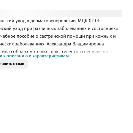
инский уход в дерматовенерологии. МДК.02.01.
нский уход при различных заболеваниях и состояниях»
учебное пособие о сестринской помощи при кожных и
ческих заболеваниях. Александра Владимировна
тина собрала материал для студентов специальности
и к описанию и характеристикам
инское дело», которым важно разобраться в причинах
тавить отзыв
ваний, клинических проявлениях, диагностике проблем
та и организации ухода. Пособие ориентировано на
мму среднего медицинского образования и сочетает
ическую базу с разбором профессиональных ситуаций.
е относится к дерматовенерологии и охватывает темы,
е входят в подготовку среднего медицинского
ала. В книге рассмотрены анат