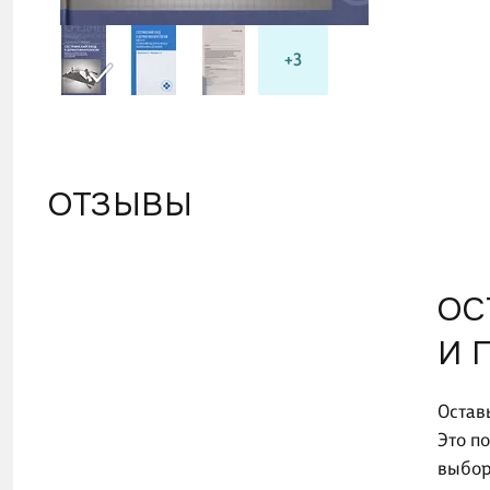
+3
ОТЗЫВЫ
ОС
И 
Остав
Это п
выбор