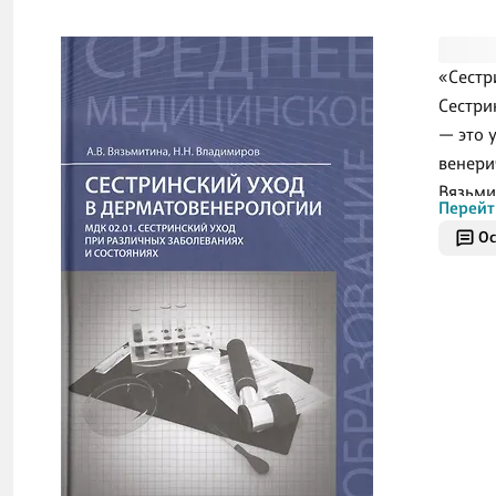
«Сестр
Сестри
— это 
венери
Вязьми
Перейт
«Сестр
Ос
заболе
пациен
програ
теорет
Издани
которы
персон