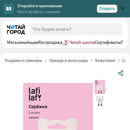
Откройте в приложении
Открыть
Место встречи с книгами
Магазины
Акции
Распродажа
Читай-школа
Сертификаты
Прог
Подарки и сувениры
Одежда и аксессуары
Бижутерия
Сер