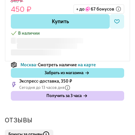
540 ₽
Подарите себе ощущение отпуска, даже если вы в городе.
450 ₽
+ до
67 бонусов
Lafilaf снова в теме: украшения, которые дышат. А эти серьги
Купить
— как шепот волн у самого уха.
В наличии
Москва
Смотреть наличие
на карте
Забрать из магазина
Экспресс-доставка, 350 ₽
Сегодня до 13 часов дня
Получить за 3 часа
ОТЗЫВЫ
Бонусы за отзывы