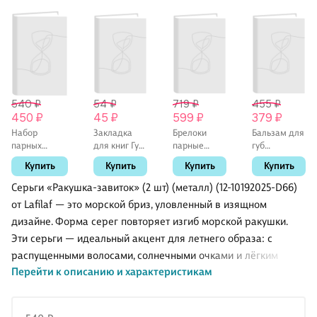
540 ₽
54 ₽
719 ₽
455 ₽
450 ₽
45 ₽
599 ₽
379 ₽
Набор
Закладка
Брелоки
Бальзам для
парных
для книг Гусь
парные
губ
браслетов с
-обнимусь,
Зверюшки
Шоколадный
Купить
Купить
Купить
Купить
подвеской
пластик, Be
привидения
капучино
Черепашка и
positive
(ПВХ) (3х2,5)
(4,8г) (Eat
Серьги «Ракушка-завиток» (2 шт) (металл) (12-10192025-D66)
Рыбка (бисер,
(12-
My) (577055)
от Lafilaf — это морской бриз, уловленный в изящном
металл) (12-
Manmiao-
дизайне. Форма серег повторяет изгиб морской ракушки.
10192025-
202508-KC1)
D45) (Lafilaf)
Эти серьги — идеальный акцент для летнего образа: с
распущенными волосами, солнечными очками и лёгким
Перейти к описанию и характеристикам
платьем. Но они же прекрасно впишутся и в повседневный
лук, добавляя нотку природной эстетики и свободы.