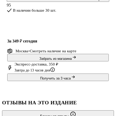
включённых в школьную программу начальной и средней школы.
95
В серию входят самостоятельные произведения без сокращений,
В наличии больше 30 шт.
сборники рассказов и ст
за 349 ₽
сегодня
Москва
Смотреть наличие
на карте
Забрать из магазина
Экспресс-доставка, 350 ₽
Завтра до 13 часов дня
Получить за 3 часа
ОТЗЫВЫ НА ЭТО ИЗДАНИЕ