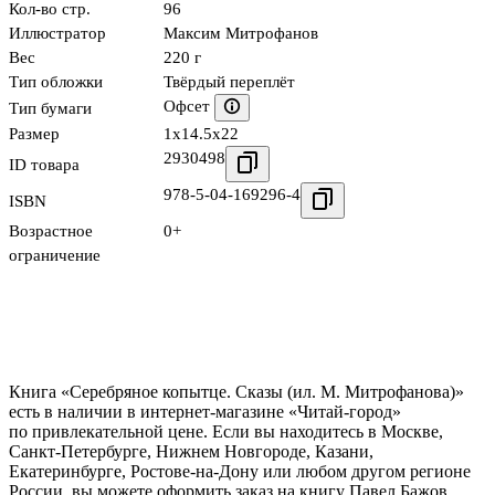
Кол-во стр.
96
Иллюстратор
Максим Митрофанов
Вес
220 г
Тип обложки
Твёрдый переплёт
Офсет
Тип бумаги
Размер
1x14.5x22
2930498
ID товара
978-5-04-169296-4
ISBN
Возрастное
0+
ограничение
Книга «Серебряное копытце. Сказы (ил. М. Митрофанова)»
есть в наличии в интернет-магазине «Читай-город»
по привлекательной цене. Если вы находитесь в Москве,
Санкт-Петербурге, Нижнем Новгороде, Казани,
Екатеринбурге, Ростове-на-Дону или любом другом регионе
России, вы можете оформить заказ на книгу Павел Бажов