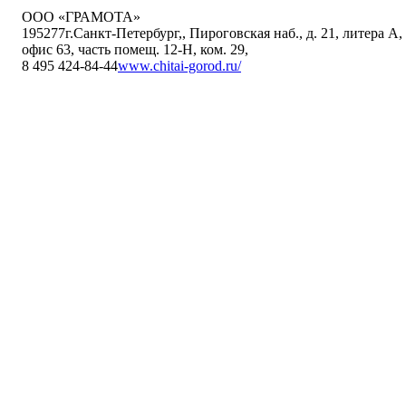
ООО «ГРАМОТА»
195277
г.Санкт-Петербург,
,
Пироговская наб., д. 21, литера А,
офис 63, часть помещ. 12-Н, ком. 29
,
8 495 424-84-44
www.chitai-gorod.ru/