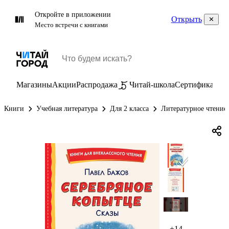
Откройте в приложении
Открыть
Место встречи с книгами
Магазины
Акции
Распродажа
Читай-школа
Сертификаты
П
Книги
Учебная литература
Для 2 класса
Литературное чтение 
+14