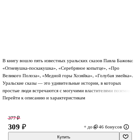
В книгу вошло пять известных уральских сказов Павла Бажова:
«Огневушка-поскакушка», «Серебряное копытце», «Про
Великого Полоза», «Медной горы Хозяйка», «Голубая змейка».
Уральские сказы — это удивительные истории, в которых
простые люди встречаются с могучими властителями поземных
Перейти к описанию и характеристикам
богатств.
Для читателей 7—11 лет (1—5 классы).
Яркие полноцветные иллюстрации Максима Митрофанова
377 ₽
увлекут ребёнка и помогут ему полюбить чтение!
309 ₽
+ до
46 бонусов
Серия «Книги для внеклассного чтения» — это широкий список
классических произведений русской и зарубежной литературы,
Купить