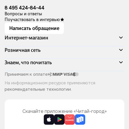
8 495 424-84-44
Вопросы и ответы
Поучаствовать в интервью
Написать обращение
Интернет-магазин
Акции
Розничная сеть
Распродажа
Доставка и оплата
Адреса магазинов
Знаем, что почитать
Программа лояльности
Книжный Дозор
Подарочные сертификаты
О компании
Скоро в продаже
Принимаем к оплате
Правила продажи
Читай-город для бизнеса
Эксклюзивные новинки
На информационном ресурсе применяются
Политика конфиденциальности
Хотите у нас работать?
Лучшие из лучших
рекомендательные технологии
.
Читай-журнал
Книжные циклы
Что ещё почитать?
Скачайте приложение «Читай-город»