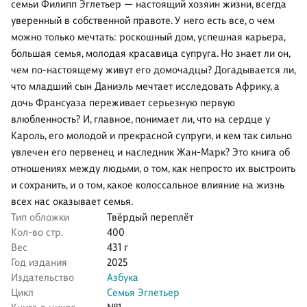
семьи Филипп Эглетьер — настоящий хозяин жизни, всегда
уверенный в собственной правоте. У него есть все, о чем
можно только мечтать: роскошный дом, успешная карьера,
большая семья, молодая красавица супруга. Но знает ли он,
чем по-настоящему живут его домочадцы? Догадывается ли,
что младший сын Даниэль мечтает исследовать Африку, а
дочь Франсуаза переживает серьезную первую
влюбленность? И, главное, понимает ли, что на сердце у
Кароль, его молодой и прекрасной супруги, и кем так сильно
увлечен его первенец и наследник Жан-Марк? Это книга об
отношениях между людьми, о том, как непросто их выстроить
и сохранить, и о том, какое колоссальное влияние на жизнь
всех нас оказывает семья.
Тип обложки
Твёрдый переплёт
Кол-во стр.
400
Вес
431 г
Год издания
2025
Издательство
Азбука
Цикл
Семья Эглетьер