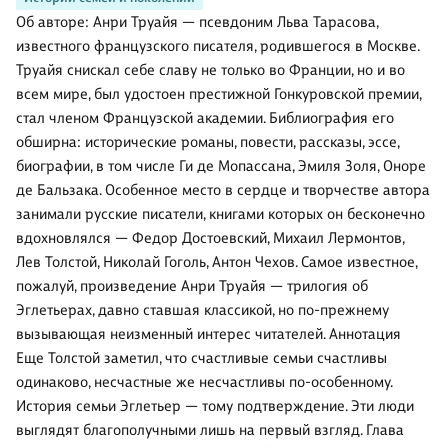
Об авторе: Анри Труайя — псевдоним Льва Тарасова,
известного французского писателя, родившегося в Москве.
Труайя снискал себе славу не только во Франции, но и во
всем мире, был удостоен престижной Гонкуровской премии,
стал членом Французской академии. Библиография его
обширна: исторические романы, повести, рассказы, эссе,
биографии, в том числе Ги де Мопассана, Эмиля Золя, Оноре
де Бальзака. Особенное место в сердце и творчестве автора
занимали русские писатели, книгами которых он бесконечно
вдохновлялся — Федор Достоевский, Михаил Лермонтов,
Лев Толстой, Николай Гоголь, Антон Чехов. Самое известное,
пожалуй, произведение Анри Труайя — трилогия об
Эглетьерах, давно ставшая классикой, но по-прежнему
вызывающая неизменный интерес читателей. Аннотация
Еще Толстой заметил, что счастливые семьи счастливы
одинаково, несчастные же несчастливы по-особенному.
История семьи Эглетьер — тому подтверждение. Эти люди
выглядят благополучными лишь на первый взгляд. Глава