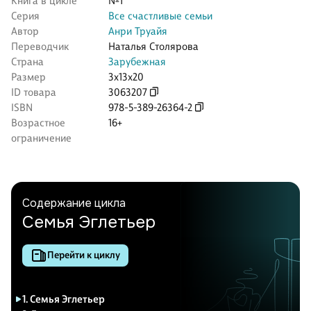
Книга в цикле
№1
Серия
Все счастливые семьи
Автор
Анри Труайя
Переводчик
Наталья Столярова
Страна
Зарубежная
Размер
3x13x20
ID товара
3063207
ISBN
978-5-389-26364-2
Возрастное
16+
ограничение
Содержание цикла
Семья Эглетьер
Перейти к циклу
1. Семья Эглетьер