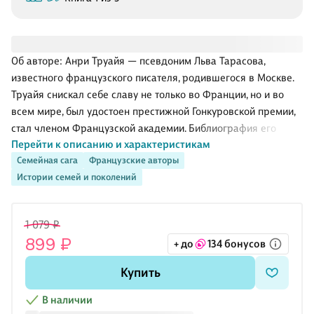
Об авторе: Анри Труайя — псевдоним Льва Тарасова,
известного французского писателя, родившегося в Москве.
Труайя снискал себе славу не только во Франции, но и во
всем мире, был удостоен престижной Гонкуровской премии,
стал членом Французской академии. Библиография его
Перейти к описанию и характеристикам
обширна: исторические романы, повести, рассказы, эссе,
Семейная сага
Французские авторы
биографии, в том числе Ги де Мопассана, Эмиля Золя, Оноре
Истории семей и поколений
де Бальзака. Особенное место в сердце и творчестве автора
занимали русские писатели, книгами которых он бесконечно
вдохновлялся — Федор Достоевский, Михаил Лермонтов,
1 079 ₽
Лев Толстой, Николай Гоголь, Антон Чехов. Самое известное,
899 ₽
+ до
134 бонусов
пожалуй, произведение Анри Труайя — трилогия об
Эглетьерах, давно ставшая классикой,
Купить
В наличии