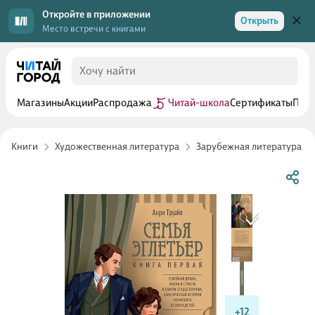
Откройте в приложении
Открыть
Место встречи с книгами
Магазины
Акции
Распродажа
Читай-школа
Сертификаты
Прог
Книги
Художественная литература
Зарубежная литература
+12