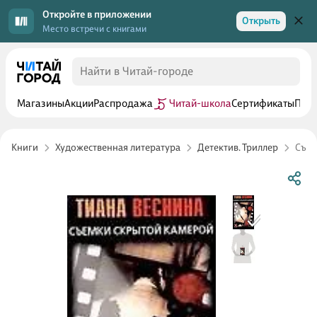
Откройте в приложении
Открыть
Место встречи с книгами
Магазины
Акции
Распродажа
Читай-школа
Сертификаты
Прог
Книги
Художественная литература
Детектив. Триллер
Съем