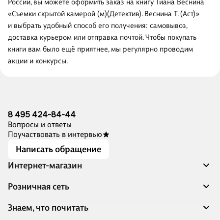
России, вы можете оформить заказ на книгу Тиана Веснина
«Съемки скрытой камерой (м)(Детектив). Веснина Т. (Аст)»
и выбрать удобный способ его получения: самовывоз,
доставка курьером или отправка почтой. Чтобы покупать
книги вам было ещё приятнее, мы регулярно проводим
акции и конкурсы.
8 495 424-84-44
Вопросы и ответы
Поучаствовать в интервью
Написать обращение
Интернет-магазин
Акции
Розничная сеть
Распродажа
Доставка и оплата
Адреса магазинов
Знаем, что почитать
Программа лояльности
Книжный Дозор