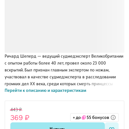
Ричард Шеперд — ведущий судмедэксперт Великобритании
с опытом работы более 40 лет, провел около 23 000
вскрытий. Был признан главным экспертом по ножам,
участвовал в качестве судмедэксперта в расследовании
громких дел XX века, среди которых смерть принцессы
Перейти к описанию и характеристикам
Дианы, теракт 11 сентября, дела серийных убийц. Автор книги
«Неестественные причины».
Смерть для Ричарда Шеперда стала профессией на всю
443 ₽
жизнь, и в этой книге он исследует эту тему с совершенно
369 ₽
+ до
55 бонусов
неожиданного и нового ракурса. Он показывает, как
уязвимость к смерти отличается на каждом этапе