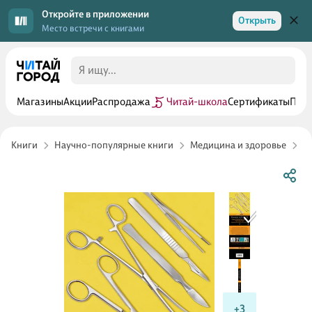
Откройте в приложении
Открыть
Место встречи с книгами
Магазины
Акции
Распродажа
Читай-школа
Сертификаты
Прог
Книги
Научно-популярные книги
Медицина и здоровье
И
+3