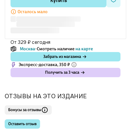
Купить
человеческого развития от рождения до старости, и
объясняет, почему некоторые причины смерти более
Осталось мало
вероятны в определенном возрасте.
Отчего о
от 329 ₽
сегодня
Москва
Смотреть наличие
на карте
Забрать из магазина
Экспресс-доставка, 350 ₽
Получить за 3 часа
ОТЗЫВЫ НА ЭТО ИЗДАНИЕ
Бонусы за отзывы
Оставить отзыв