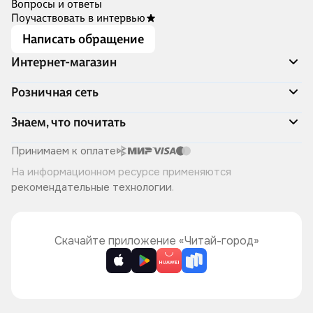
Вопросы и ответы
Поучаствовать в интервью
Написать обращение
Интернет-магазин
Акции
Розничная сеть
Распродажа
Доставка и оплата
Адреса магазинов
Знаем, что почитать
Программа лояльности
Книжный Дозор
Подарочные сертификаты
О компании
Скоро в продаже
Принимаем к оплате
Правила продажи
Читай-город для бизнеса
Эксклюзивные новинки
На информационном ресурсе применяются
Политика конфиденциальности
Хотите у нас работать?
Лучшие из лучших
рекомендательные технологии
.
Читай-журнал
Книжные циклы
Что ещё почитать?
Скачайте приложение «Читай-город»