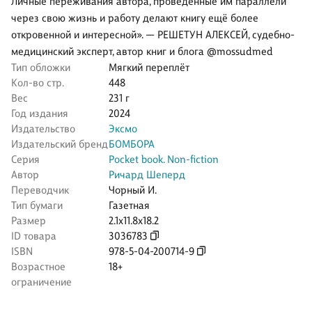
Личные переживания автора, проведенные им параллели
через свою жизнь и работу делают книгу ещё более
откровенной и интересной». — РЕШЕТУН АЛЕКСЕЙ, судебно-
медицинский эксперт, автор книг и блога @mossudmed
Тип обложки
Мягкий переплёт
Кол-во стр.
448
Вес
231 г
Год издания
2024
Издательство
Эксмо
Издательский бренд
БОМБОРА
Серия
Pocket book. Non-fiction
Автор
Ричард Шеперд
Переводчик
Чорный И.
Тип бумаги
Газетная
Размер
2.1x11.8x18.2
ID товара
3036783
ISBN
978-5-04-200714-9
Возрастное
18+
ограничение