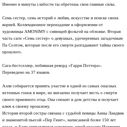
Именно в минуты слабости ты обретешь свои главные силы.
Семь сестер, семь историй о любви, искусстве и поиске своих
корней. Коллекционное переиздание в оформлении от
художницы AMONIMY с сияющей фольгой на обложке. Вторая
часть саги «Семь сестер» о девушках, удочеренных загадочным
Па Солтом, которые после его смерти разгадывают тайны своего
прошлого.
Сага-бестселлер, побившая рекорд «Гарри Поттера».
Переведено на 37 языков.
Алли собирается принять участие в одной из самых опасных
яхтенных гонок в мире, но внезапно получает весть о смерти
своего приемного отца. Она спешит в дом детства и получает
ключ к своему прошлому.
История второй сестры связана с судьбой певицы Анны Ландвик
и знаменитой пьесой «Пер Гюнт», написанной более 150 лет
назад, и Алли отправляется навстречу дикой красоте Норвегии,