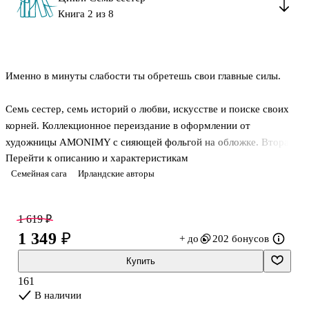
Книга 2 из 8
Именно в минуты слабости ты обретешь свои главные силы.
Семь сестер, семь историй о любви, искусстве и поиске своих
корней. Коллекционное переиздание в оформлении от
художницы AMONIMY с сияющей фольгой на обложке. Вторая
Перейти к описанию и характеристикам
часть саги «Семь сестер» о девушках, удочеренных загадочным
Семейная сага
Ирландские авторы
Па Солтом, которые после его смерти разгадывают тайны своего
прошлого.
1 619 ₽
Сага-бестселлер, побившая рекорд «Гарри Поттера».
1 349 ₽
+ до
202 бонусов
Переведено на 37 языков.
Купить
Алли собирается принять участие в одной из самых опасных
161
яхтенных гонок в мире, но внезапно получает весть о смерти
В наличии
своего приемного отца. Она спешит в дом детства и получает