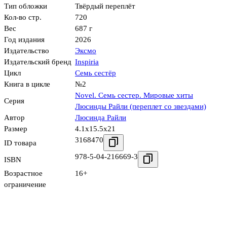
Тип обложки
Твёрдый переплёт
Кол-во стр.
720
Вес
687 г
Год издания
2026
Издательство
Эксмо
Издательский бренд
Inspiria
Цикл
Семь сестёр
Книга в цикле
№2
Novel. Семь сестер. Мировые хиты
Серия
Люсинды Райли (переплет со звездами)
Автор
Люсинда Райли
Размер
4.1x15.5x21
3168470
ID товара
978-5-04-216669-3
ISBN
Возрастное
16+
ограничение