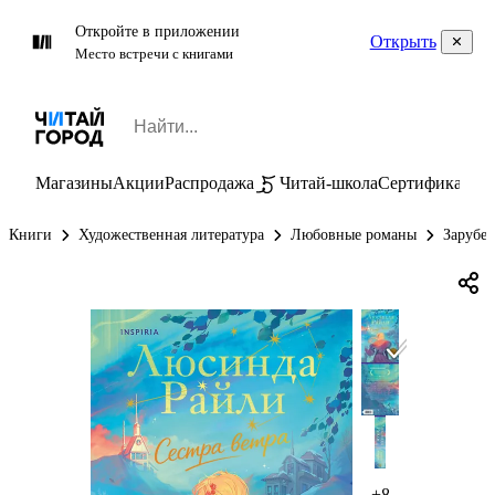
Откройте в приложении
Открыть
Место встречи с книгами
Магазины
Акции
Распродажа
Читай-школа
Сертификаты
П
Книги
Художественная литература
Любовные романы
Зарубе
+8