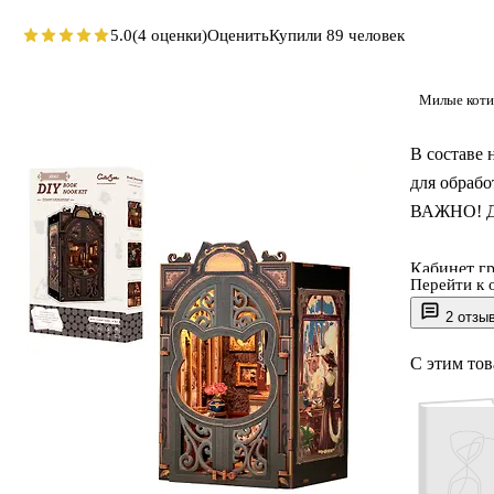
5.0
(4 оценки)
Оценить
Купили 89 человек
Милые коти
В составе 
для обрабо
ВАЖНО! Дл
Кабинет гр
Перейти к 
принадлежа
2 отзы
Уникальная
таинственн
С этим то
мира, погр
Каждый уго
его незаб
Отголоски