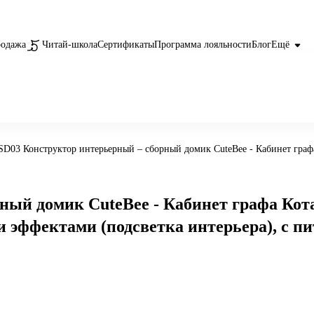
родажа
Читай-школа
Сертификаты
Программа лояльности
Блог
Ещё
SD03 Конструктор интерьерный – сборный домик CuteBee - Кабинет графа 
ый домик CuteBee - Кабинет графа Кота,
ми эффектами (подсветка интерьера), с п