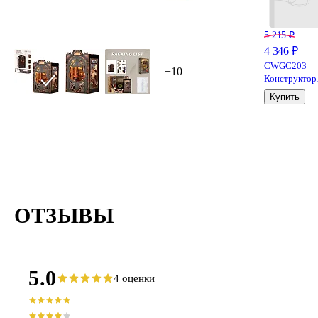
В уединен
ароматом к
5 215 ₽
4 346 ₽
CWGC203
+10
Конструктор
интерьерный 
Купить
сборный дом
CuteBee -
Книжный
магазин "Зел
Жизнь", 196
деталей
(материалы:
дерево, карто
пластик, мета
ОТЗЫВЫ
со световым
эффектами
(подсветка
интерьера), с
питанием от
5.0
4 оценки
2хААА батар
(не включены
серия DIY, во