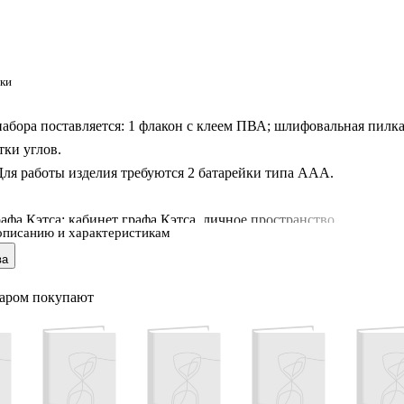
ки
набора поставляется: 1 флакон с клеем ПВА; шлифовальная пилка
тки углов.
я работы изделия требуются 2 батарейки типа ААА.
афа Кэтса: кабинет графа Кэтса, личное пространство,
описанию и характеристикам
щее только герцогу, великолепен и уютен одновременно.
ва
 дверная рама с кошачьей головой позволит нам ощутить ее
ость, позволит на время отвлечься от шума и суеты внешнего
варом покупают
узиться в мир книг, ощутить удовлетворение и радость познания.
лок кабинета излучает спокойствие и элегантность, что делает
ываемым.
 прошлого