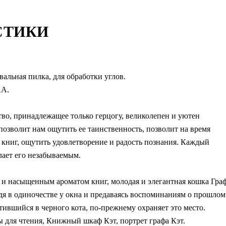
СТИКИ
вальная пилка, для обработки углов.
АА.
тво, принадлежащее только герцогу, великолепен и уютен
позволит нам ощутить ее таинственность, позволит на время
р книг, ощутить удовлетворение и радость познания. Каждый
елает его незабываемым.
 и насыщенным ароматом книг, молодая и элегантная кошка Гра
сидя в одиночестве у окна и предаваясь воспоминаниям о прошлом
тившийся в черного кота, по-прежнему охраняет это место.
 для чтения, Книжный шкаф Кэт, портрет графа Кэт.