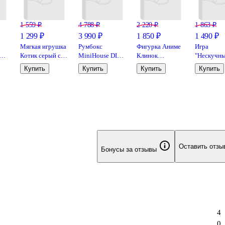
ном пространстве, наполненном ароматом старины и насыщенн
ниг, моло
1 559 ₽
4 788 ₽
2 220 ₽
1 863 ₽
1 299 ₽
3 990 ₽
1 850 ₽
1 490 ₽
Мягкая игрушка
Румбокс
Фигурка Аниме
Игра
Котик серый с
MiniHouse DIY
Клинок
"Нескучн
–
пятнышками
"Летнее кафе".
рассекающий
Квиз.
Купить
Купить
Купить
Купить
ик
(25см) (12-1040-
Сборная модель
WCF Nezuko
География
202405-T14)
(28.6х20.2х18.5)
Kamado №2
BP17456 (7см)
ёная
(BNS1354)
н,
лл),
Оставить отзы
Бонусы за отзывы
и
еек
),
4
зр
0