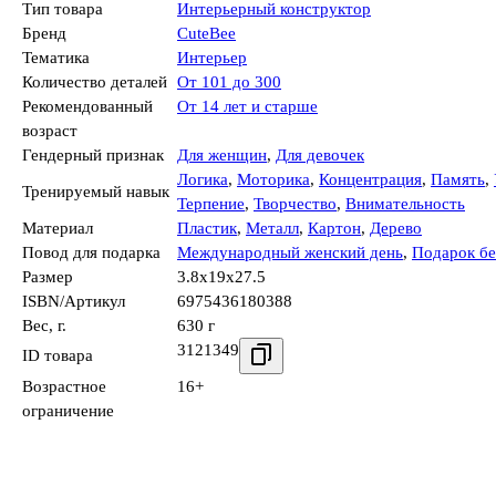
Тип товара
Интерьерный конструктор
Бренд
CuteBee
Тематика
Интерьер
Количество деталей
От 101 до 300
Рекомендованный
От 14 лет и старше
возраст
Гендерный признак
Для женщин
,
Для девочек
Логика
,
Моторика
,
Концентрация
,
Память
,
Тренируемый навык
Терпение
,
Творчество
,
Внимательность
Материал
Пластик
,
Металл
,
Картон
,
Дерево
Повод для подарка
Международный женский день
,
Подарок бе
Размер
3.8x19x27.5
ISBN/Артикул
6975436180388
Вес, г.
630 г
3121349
ID товара
Возрастное
16+
ограничение