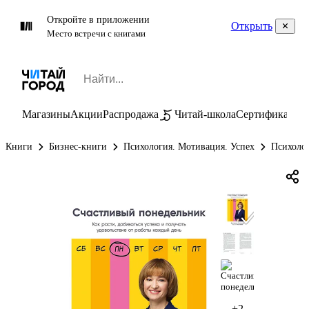
Откройте в приложении
Открыть
Место встречи с книгами
Магазины
Акции
Распродажа
Читай-школа
Сертификаты
П
Книги
Бизнес-книги
Психология. Мотивация. Успех
Психолог
+2