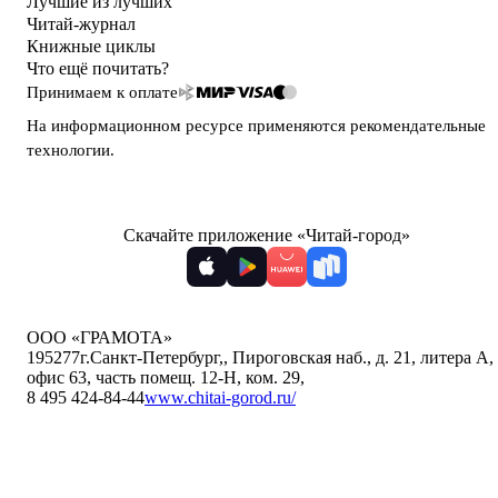
Лучшие из лучших
Читай-журнал
Книжные циклы
Что ещё почитать?
Принимаем к оплате
На информационном ресурсе применяются
рекомендательные
технологии
.
Скачайте приложение «Читай-город»
ООО «ГРАМОТА»
195277
г.Санкт-Петербург,
,
Пироговская наб., д. 21, литера А,
офис 63, часть помещ. 12-Н, ком. 29
,
8 495 424-84-44
www.chitai-gorod.ru/