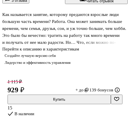
3 отзыва
Читать отрывок
Как называется занятие, которому предаются взрослые люди
большую часть времени? Работа. Она может занимать больше
времени, чем семья, друзья, сон, и уж точно больше, чем хобби.
Это было бы нечестно: тратить на работу так много времени
и получать от нее мало радости. Но… Что, если можно по-
Перейти к описанию и характеристикам
другому? Екатерина Петелина — ​филолог из Нижнего
Создайте лучшую версию себя
Новгорода, которая стала старшим вице-президентом компании
Лидерство и эффективность управления
Visa — ​говорит: карьера может быть счастливой и работа
должна приносить радость. Екатерина сама построила
успешную и счастливую карьеру в разных компаниях и странах.
1 115 ₽
Она разработала приемы, с помощью которых вы сможете
929 ₽
+ до
139 бонусов
с блеском пройти собеседование, стать авторитетом для
подчиненных и сформировать
Купить
15
В наличии