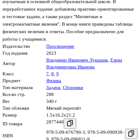
изучаемым в основной общеобразовательной школе. В
переработанное издание добавлены практико-ориентированные
и тестовые задачи, а также раздел "Магнитные и
электромагнитные явления". В конце книги приведены таблицы
физических величин и ответы. Пособие предназначено для
работы с учащимися.
Издательство
Просвещение
Год издания
2023
Владимир Иванович Лукашик
,
Елена
Автор
Владимировна Иванова
Класс
7
,
8
,
9
Предмет
Физика
Тип материала
Задачи
,
Сборники
Кол-во стр.
288
Вес
340 г
Тип обложки
Мягкий переплёт
Размер
1.5x16.2x21.2
2877440
ID товара
978-5-09-076790-3
,
978-5-09-090938-
ISBN
9
,
978-5-09-096811-9