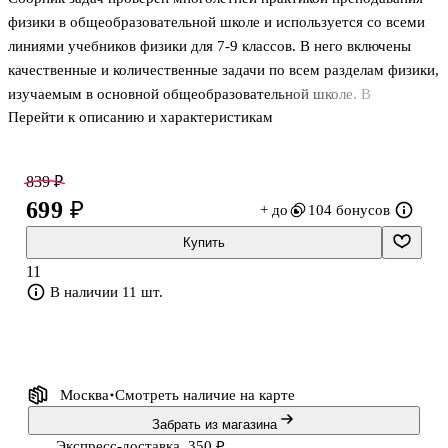
физики в общеобразовательной школе и используется со всеми
линиями учебников физики для 7-9 классов. В него включены
качественные и количественные задачи по всем разделам физики,
изучаемым в основной общеобразовательной школе. В
Перейти к описанию и характеристикам
переработанное издание добавлены практико-ориентированные
и тестовые задачи, а также раздел "Магнитные и
электромагнитные явления". В конце книги приведены таблицы
839 ₽
физических величин и ответы. Пособие предназначено для
699 ₽
+ до
104 бонусов
работы с учащимися.
Купить
11
В наличии 11 шт.
Москва
Смотреть наличие
на карте
Забрать из магазина
Экспресс-доставка, 350 ₽