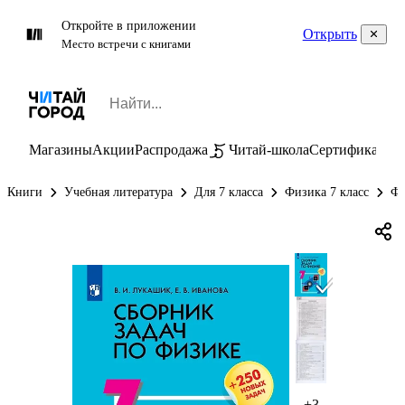
Откройте в приложении
Открыть
Место встречи с книгами
Магазины
Акции
Распродажа
Читай-школа
Сертификаты
П
Книги
Учебная литература
Для 7 класса
Физика 7 класс
Фи
+3