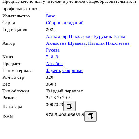
Предназначено для учителей и учеников общеобразовательных и
профильных школ.
Издательство
Вако
Серия
Сборники заданий
Год издания
2024
Александр Николаевич Рурукин
,
Елена
Автор
Акимовна Шуваева
,
Наталья Николаевна
Гусева
Класс
7
,
8
,
9
Предмет
Алгебра
Тип материала
Задачи
,
Сборники
Кол-во стр.
320
Вес
360 г
Тип обложки
Твёрдый переплёт
Размер
2x13.2x20.7
3007029
ID товара
978-5-408-06633-9
ISBN