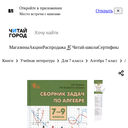
Откройте в приложении
Открыть
Место встречи с книгами
Магазины
Акции
Распродажа
Читай-школа
Сертификаты
П
Книги
Учебная литература
Для 7 класса
Алгебра 7 класс
А