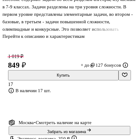
в 7-9 классах. Задачи разделены на три уровня сложности. В
первом уровне представлены элементарные задачи, во втором -
базовые, в третьем - задачи повышенной сложности,
олимпиадные и конкурсные. Это позволяет использовать
Перейти к описанию и характеристикам
сборник и для занятий на уроках, и для подготовки учеников к
предметным олимпиадам и ГИА. Ко всем задачам приведены
ответы, к наиболее сложным даны методические указания.
1 019 ₽
Предназначено для учителей и учеников общеобразовательных и
849 ₽
+ до
127 бонусов
профильных школ.
Купить
17
В наличии 17 шт.
Москва
Смотреть наличие
на карте
Забрать из магазина
Экспресс-доставка, 350 ₽