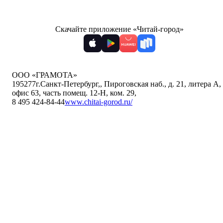
Скачайте приложение «Читай-город»
ООО «ГРАМОТА»
195277
г.Санкт-Петербург,
,
Пироговская наб., д. 21, литера А,
офис 63, часть помещ. 12-Н, ком. 29
,
8 495 424-84-44
www.chitai-gorod.ru/