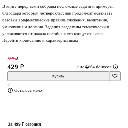
В книге перед вами собраны несложные задачи и примеры,
благодаря которым четвероклассник продолжит осваивать
базовые арифметические правила сложения, вычитания,
умножения и деления. Задания разделены тематически и
усложняются от начала пособия к его концу: от счета
Перейти к описанию и характеристикам
многозначных чисел к заданиям на обыкновенные и десятичные
дроби и задачам на проценты. В дополнение к этому ребенок
продолжит изучение простейших правил геометрии,
515 ₽
познакомится с составными именными числами, узнает, как
429 ₽
+ до
64 бонусов
найти число по его части, и разберется с тем, как комбинировать
несколько методов решения в одной задаче. В конце книги
Купить
приведены задачи и примеры на устный счет и ответы к каждому
2
заданию с кратким алгоритмом реш
Осталось мало
за 499 ₽
сегодня