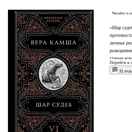
Читайте и п
«Шар суде
противосто
личные реш
разворачив
старые кон
Перейти к 
оказываютс
31 отз
цикла «Отб
тема предо
переговора
ход событи
и сама лог