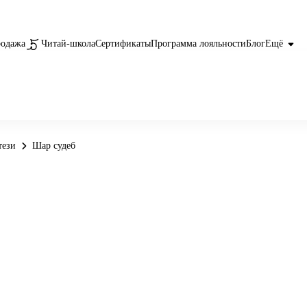
родажа
Читай-школа
Сертификаты
Программа лояльности
Блог
Ещё
тези
Шар судеб