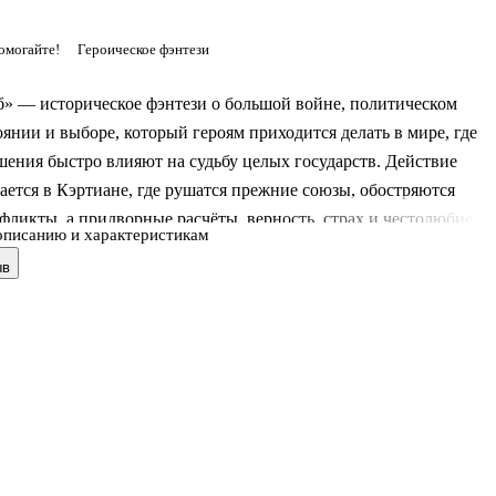
омогайте!
Героическое фэнтези
б» — историческое фэнтези о большой войне, политическом
янии и выборе, который героям приходится делать в мире, где
ения быстро влияют на судьбу целых государств. Действие
ается в Кэртиане, где рушатся прежние союзы, обостряются
фликты, а придворные расчёты, верность, страх и честолюбие
описанию и характеристикам
я не менее важны, чем сила армий. Это одна из ключевых книг
ыв
лески Этерны»: здесь масштаб событий заметно расширяется, а
пределённости звучит особенно остро. За военными походами,
ми и столкновением интересов стоит вопрос, можно ли изменит
й, если против человека выступают не только обстоятельства, но