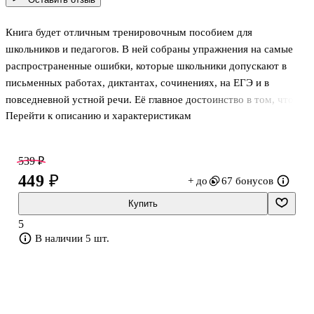
Книга будет отличным тренировочным пособием для
школьников и педагогов. В ней собраны упражнения на самые
распространенные ошибки, которые школьники допускают в
письменных работах, диктантах, сочинениях, на ЕГЭ и в
повседневной устной речи. Её главное достоинство в том, что
Перейти к описанию и характеристикам
школьник может заниматься самостоятельно. Для этого
соблюдены все условия: есть правила, подсказки и ответы к
заданиям. Книга адресована также учителям-репетиторам.
539 ₽
449 ₽
+ до
67 бонусов
Купить
5
В наличии 5 шт.