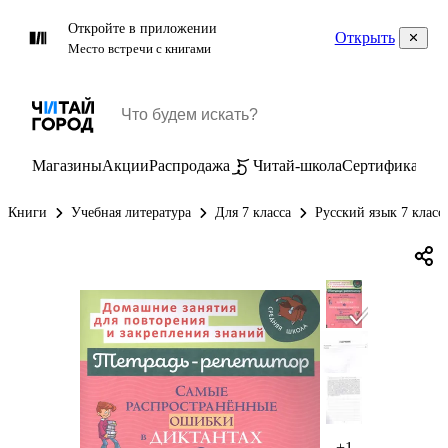
Откройте в приложении
Открыть
Место встречи с книгами
Магазины
Акции
Распродажа
Читай-школа
Сертификаты
П
Книги
Учебная литература
Для 7 класса
Русский язык 7 класс
+1