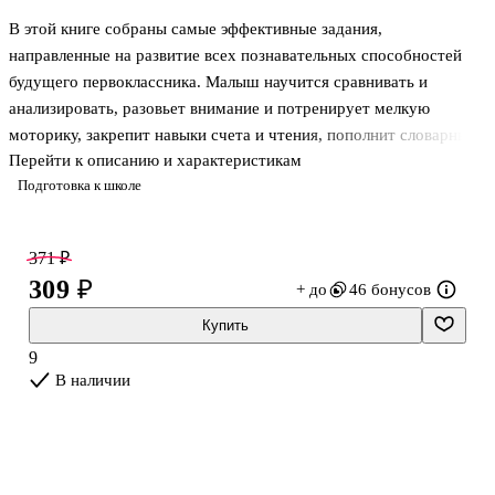
В этой книге собраны самые эффективные задания,
направленные на развитие всех познавательных способностей
будущего первоклассника. Малыш научится сравнивать и
анализировать, разовьет внимание и потренирует мелкую
моторику, закрепит навыки счета и чтения, пополнит словарный
Перейти к описанию и характеристикам
запас и уже очень скоро будет радовать вас отличными оценками
Подготовка к школе
в дневнике.
Для дошкольного возраста.
371 ₽
309 ₽
+ до
46 бонусов
Купить
9
В наличии