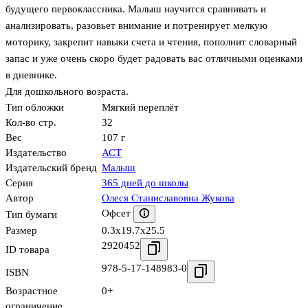
будущего первоклассника. Малыш научится сравнивать и
анализировать, разовьет внимание и потренирует мелкую
моторику, закрепит навыки счета и чтения, пополнит словарный
запас и уже очень скоро будет радовать вас отличными оценками
в дневнике.
Для дошкольного возраста.
Тип обложки
Мягкий переплёт
Кол-во стр.
32
Вес
107 г
Издательство
АСТ
Издательский бренд
Малыш
Серия
365 дней до школы
Автор
Олеся Станиславовна Жукова
Офсет
Тип бумаги
Размер
0.3x19.7x25.5
2920452
ID товара
978-5-17-148983-0
ISBN
Возрастное
0+
ограничение