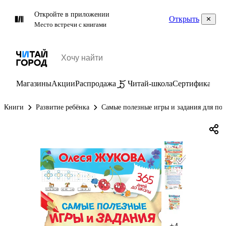
Откройте в приложении
Открыть
Место встречи с книгами
Магазины
Акции
Распродажа
Читай-школа
Сертификаты
П
Книги
Развитие ребёнка
Самые полезные игры и задания для под
+4