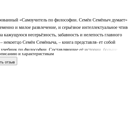
ованный «Самоучитель по философии. Семён Семёныч думает»
еменно и милое развлечение, и серьёзное интеллектуальное чтив
а кажущуюся несерьёзность, забавность и нелепость главного
– некоегцо Семён Семёныча, – книга представля- ет собой
 учебник по философии. Составляющие её истории, больше
описанию и характеристикам
 дзэн-коаны или – суфийские притчи, раскрывают сущность
ть отзыв
еского поворота в философии, понятие «вещи в себе»,
дентального», «субъект-объектных отношений», «философии
 «свобо- ды воли» и многие-многие другие вопросы, актуальные
о думающего человека. Это книга, которая учит размышлять. А
не быть?» – это