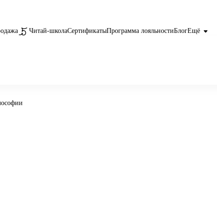
родажа
Читай-школа
Сертификаты
Программа лояльности
Блог
Ещё
лософии