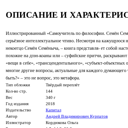
ОПИСАНИЕ И ХАРАКТЕРИ
Иллюстрированный «Самоучитель по философии. Семён Семён
серьёзное интеллектуальное чтиво. Несмотря на кажущуюся не
некоегцо Семён Семёныча, – книга представля- ет собой на
похожие на дзэн-коаны или – суфийские притчи, раскрывают
«вещи в себе», «трансцендентального», «субъект-объектных 
многие другие вопросы, актуальные для каждого думающего ч
быть?» – это не вопрос, это метафора.
Тип обложки
Твёрдый переплёт
Кол-во стр.
144
Вес
340 г
Год издания
2018
Издательство
Капитал
Автор
Андрей Владимирович Курпатов
Иллюстратор
Кордюкова Ольга