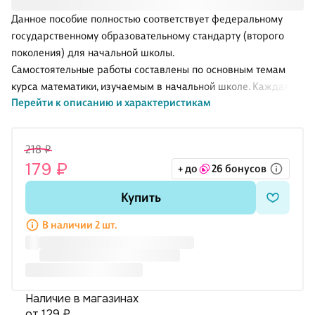
Данное пособие полностью соответствует федеральному
государственному образовательному стандарту (второго
поколения) для начальной школы.
Самостоятельные работы составлены по основным темам
курса математики, изучаемым в начальной школе. Каждая
Перейти к описанию и характеристикам
работа предусматривает два варианта. Особое внимание
уделено решению текстовых задач.
Пособие поможет учителю вести систематический контроль
218 ₽
знаний учащихся по основным темам курса. Оно также
179 ₽
+ до
26 бонусов
может использоваться и для работы с детьми в домашних
условиях.
Купить
Пособие является необходимым дополнением к учебнику М.
И. Моро и др. "Математика. 4 класс", рекомендованному
В наличии 2 шт.
Министерством образования и науки Российской Федерации
и включённому в Федеральный
Наличие в магазинах
от 129 ₽