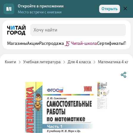
Откройте в приложении
Открыть
Место встречи с книгами
Магазины
Акции
Распродажа
Читай-школа
Сертификаты
Прог
Книги
Учебная литература
Для 4 класса
Математика 4 клас