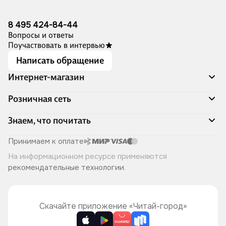
8 495 424-84-44
Вопросы и ответы
Поучаствовать в интервью
Написать обращение
Интернет-магазин
Акции
Розничная сеть
Распродажа
Доставка и оплата
Адреса магазинов
Знаем, что почитать
Программа лояльности
Книжный Дозор
Подарочные сертификаты
О компании
Скоро в продаже
Принимаем к оплате
Правила продажи
Читай-город для бизнеса
Эксклюзивные новинки
На информационном ресурсе применяются
Политика конфиденциальности
Хотите у нас работать?
Лучшие из лучших
рекомендательные технологии
.
Читай-журнал
Книжные циклы
Что ещё почитать?
Скачайте приложение «Читай-город»