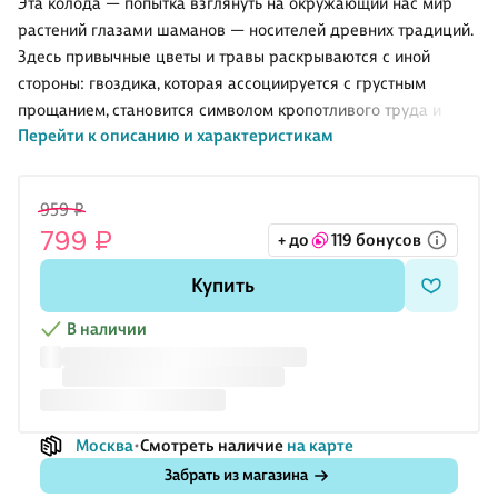
Эта колода — попытка взглянуть на окружающий нас мир
растений глазами шаманов — носителей древних традиций.
Здесь привычные цветы и травы раскрываются с иной
стороны: гвоздика, которая ассоциируется с грустным
прощанием, становится символом кропотливого труда и
Перейти к описанию и характеристикам
надежды, приправа для супа — лавр — символизирует
сияющую победу, а волшебный папоротник, хоть и не цветет,
но также олицетворяет чудо, которое живет внутри каждого
959 ₽
из нас.
799 ₽
+ до
119 бонусов
Каждая карта связана с растением и его духом, к которому
обычно обращаются шаманы во время ритуалов. С этим
Купить
оракулом вы можете гадать любым удобным вам способом
или провести ритуал, добавив магию ароматов — для всех
В наличии
карт оракула указан свой магический запах, кот
Москва
Смотреть наличие
на карте
Забрать из магазина