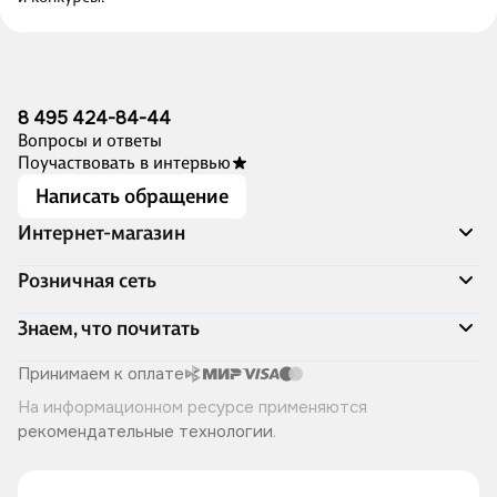
8 495 424-84-44
Вопросы и ответы
Поучаствовать в интервью
Написать обращение
Интернет-магазин
Акции
Розничная сеть
Распродажа
Доставка и оплата
Адреса магазинов
Знаем, что почитать
Программа лояльности
Книжный Дозор
Подарочные сертификаты
О компании
Скоро в продаже
Принимаем к оплате
Правила продажи
Читай-город для бизнеса
Эксклюзивные новинки
На информационном ресурсе применяются
Политика конфиденциальности
Хотите у нас работать?
Лучшие из лучших
рекомендательные технологии
.
Читай-журнал
Книжные циклы
Что ещё почитать?