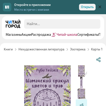
Откройте в приложении
Открыть
Место встречи с книгами
Магазины
Акции
Распродажа
Читай-школа
Сертификаты
Прог
Книги
Нехудожественная литература
Эзотерика
Карты Тар
+6