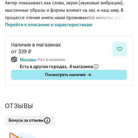
Автор показывает, как слова, звуки (звуковые вибрации),
мысленные образы и формы влияют на нас и наш мир. В
процессе чтения книги, нами проживаются молитвы разных
Перейти к описанию и характеристикам
времен и народов как некое сокровенное таинство единства
с миром, самим собой и Богом. Это единство облагораживает
человека и наполняет его душу покоем. . .Когда нам трудно,
Наличие в магазинах
когда невзгоды так и сыплются на голову, когда появляются
от 339 ₽
проблемы в личной жизни и на работе, когда кажется, что
Москва
Нет в наличии
нет просвета, — тогда нам просто необходимо совершить
Есть в других городах,
4 магазина
молитву. В ней заключена поистине необычная и великая
Посмотреть наличие
сила. Сила молитв поможет нам ре
ОТЗЫВЫ
Бонусы за отзывы