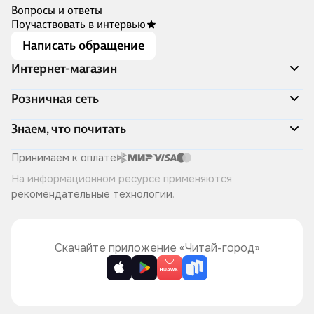
Вопросы и ответы
Поучаствовать в интервью
Написать обращение
Интернет-магазин
Акции
Розничная сеть
Распродажа
Доставка и оплата
Адреса магазинов
Знаем, что почитать
Программа лояльности
Книжный Дозор
Подарочные сертификаты
О компании
Скоро в продаже
Принимаем к оплате
Правила продажи
Читай-город для бизнеса
Эксклюзивные новинки
На информационном ресурсе применяются
Политика конфиденциальности
Хотите у нас работать?
Лучшие из лучших
рекомендательные технологии
.
Читай-журнал
Книжные циклы
Что ещё почитать?
Скачайте приложение «Читай-город»