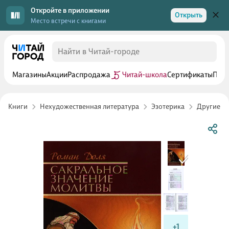
Откройте в приложении
Открыть
Место встречи с книгами
Магазины
Акции
Распродажа
Читай-школа
Сертификаты
Прог
Книги
Нехудожественная литература
Эзотерика
Другие эз
+1