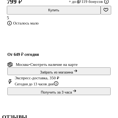
799 ₽
+ до
119 бонусов
рекомендациям зарубежных и отечественных диабетических
ассоциаций и проверенные многолетним опытом автора —
Купить
врача, лечащего это заболевание. Кст
5
Осталось мало
от 649 ₽
сегодня
Москва
Смотреть наличие
на карте
Забрать из магазина
Экспресс-доставка, 350 ₽
Сегодня до 13 часов дня
Получить за 3 часа
ОТЗЫВЫ