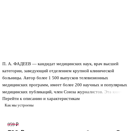
П. А. ФАДЕЕВ — кандидат медицинских наук, врач высшей
категории, заведующий отделением крупной клинической
больницы. Автор более 1 500 выпусков телевизионных
медицинских программ, имеет более 200 научных и популярных
медицинских публикаций, член Союза журналистов. Эта книга
Перейти к описанию и характеристикам
будет полезна и врачам, которые, не имея достаточного
Как мы устроены
количества времени для того, чтобы объяснить все подробности,
связанные с диабетом, могут порекомендовать ее своим
пациентам и их родственникам. Здесь содержатся достоверные и
959 ₽
современные сведения, соответствующие авторитетным