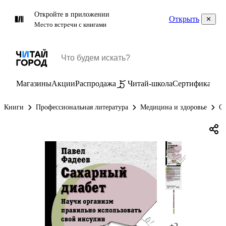
Откройте в приложении
Открыть
Место встречи с книгами
Магазины
Акции
Распродажа
Читай-школа
Сертификаты
П
Книги
Профессиональная литература
Медицина и здоровье
Са
+2