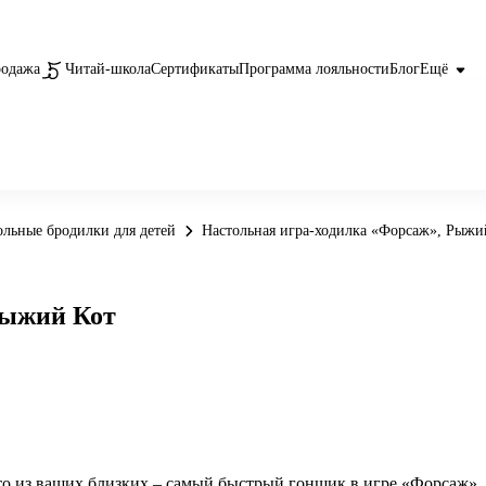
родажа
Читай-школа
Сертификаты
Программа лояльности
Блог
Ещё
ольные бродилки для детей
Настольная игра-ходилка «Форсаж», Рыжи
Рыжий Кот
то из ваших близких – самый быстрый гонщик в игре «Форсаж».