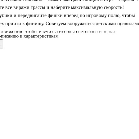
е все виражи трассы и наберите максимальную скорость!
кубики и передвигайте фишки вперёд по игровому полю, чтобы
сех прийти к финишу. Советуем вооружиться детскими правилам
движения, чтобы изучить сигналы светофора и знаки.
описанию и характеристикам
в
+
ия: игровое поле, 4 фишки, 1 кубик, правила игры
бумага, картон, пластик
изводитель: Россия.