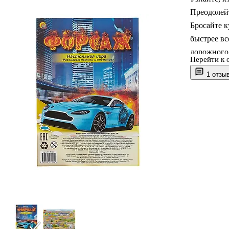
Преодолейт
Бросайте 
быстрее в
дорожного 
Перейти к 
1 отзы
Возраст: 3
Комплектац
Материал: 
Страна-про