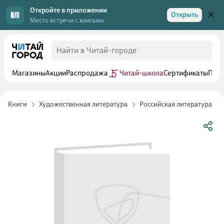
Откройте в приложении
Открыть
Место встречи с книгами
Магазины
Акции
Распродажа
Читай-школа
Сертификаты
Прог
Книги
Художественная литература
Российская литература