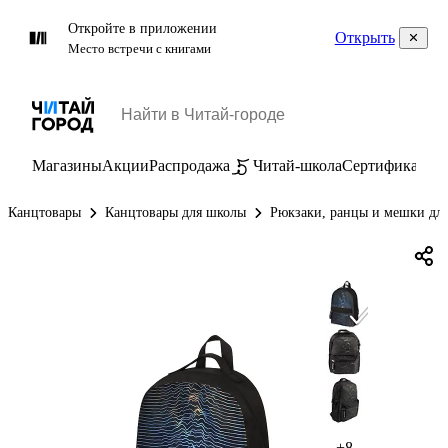
Откройте в приложении
Открыть
Место встречи с книгами
Магазины
Акции
Распродажа
Читай-школа
Сертификаты
П
Канцтовары
Канцтовары для школы
Рюкзаки, ранцы и мешки для
+8