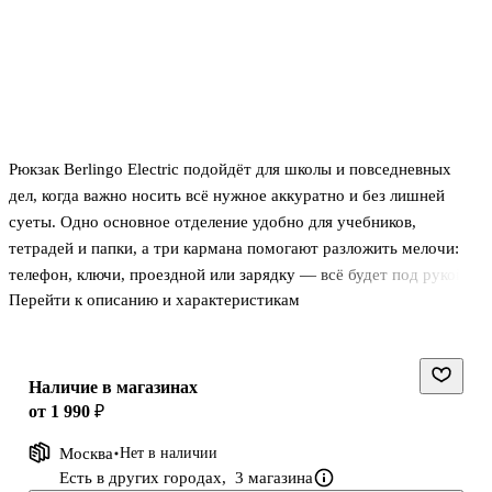
Рюкзак Berlingo Electric подойдёт для школы и повседневных
дел, когда важно носить всё нужное аккуратно и без лишней
суеты. Одно основное отделение удобно для учебников,
тетрадей и папки, а три кармана помогают разложить мелочи:
телефон, ключи, проездной или зарядку — всё будет под рукой и
Перейти к описанию и характеристикам
не потеряется в общем объёме.
Уплотнённая спинка делает посадку более комфортной и
поддерживает спину в течение дня. Рюкзак выглядит сдержанно
Наличие в магазинах
и универсально, поэтому легко сочетается с разной одеждой и
от 1 990 ₽
школьной формой.
Москва
Нет в наличии
Есть в других городах,
3 магазина