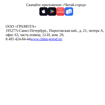
Скачайте приложение «Читай-город»
ООО «ГРАМОТА»
195277
г.Санкт-Петербург,
,
Пироговская наб., д. 21, литера А,
офис 63, часть помещ. 12-Н, ком. 29
,
8 495 424-84-44
www.chitai-gorod.ru/