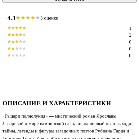
4.3
3 оценки
1
2
0
0
0
ОПИСАНИЕ И ХАРАКТЕРИСТИКИ
«Рыцари полнолуния» — мистический роман Ярославы
Лазаревой о мире вампирской саги, где на первый план выходят
тайны, легенды и фигуры загадочных поэтов Рубиана Гарца и
Григория Грега. Книга обращается не столько к внешнему