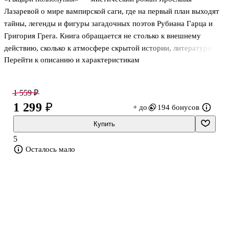
Лазаревой о мире вампирской саги, где на первый план выходят
тайны, легенды и фигуры загадочных поэтов Рубиана Гарца и
Григория Грега. Книга обращается не столько к внешнему
действию, сколько к атмосфере скрытой истории, литературной
Перейти к описанию и характеристикам
игре и зыбкой грани между вымыслом и правдоподобной
легендой. Это издание будет особенно интересно тем, кого
привлекали образы поэтов-вампиров и вопросы, возникшие
1 559 ₽
вокруг их биографий и текстов.
1 299 ₽
+ до
194 бонусов
Что входит в издание
Купить
5
В книгу вошли две истории, посвящённые поэтам-вампирам:
Осталось мало
Рубиан Гарц
Григорий Грег
Обе части объединены кругом вопросов, давно возникших у
читателей вампирской с