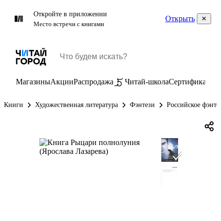
Откройте в приложении
Открыть
Место встречи с книгами
Магазины
Акции
Распродажа
Читай-школа
Сертификаты
П
Книги
Художественная литература
Фэнтези
Российское фэнте