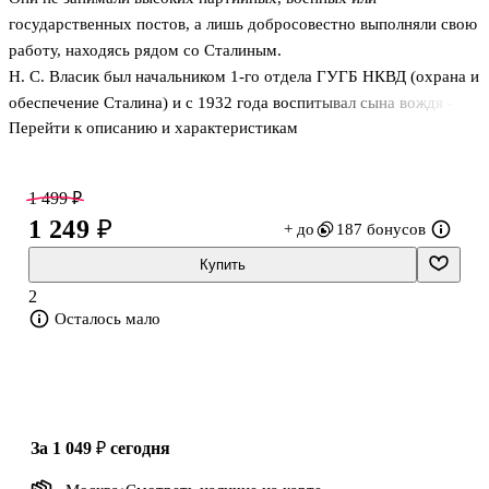
государственных постов, а лишь добросовестно выполняли свою
работу, находясь рядом со Сталиным.
Н. С. Власик был начальником 1-го отдела ГУГБ НКВД (охрана и
обеспечение Сталина) и с 1932 года воспитывал сына вождя -
Перейти к описанию и характеристикам
Василия. А. Т. Рыбин тоже служил в 1-й отдел ГУГБ и с 1931
года являлся личным охранником Сталина. Я. Е. Чадаев с 1940
по 1949 год был Управляющим делами Совнаркома (Совмина)
1 499 ₽
СССР.
1 249 ₽
+ до
187 бонусов
Они вспоминают о том, как Сталин работал и отдыхал, о его
"двойниках" и "тайных советниках", рассказывают о покушениях
Купить
на вождя; затрагивают тему репрессий 30-х годов, говорят о
2
друзьях и врагах Сталина, о его встречах с Черчиллем и
Осталось мало
Рузвельтом, о вой
за 1 049 ₽
сегодня