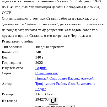
года являлся личным охранником Сталина. Я. Е. Чадаев с 1940
по 1949 год был Управляющим делами Совнаркома (Совмина)
СССР.
Они вспоминают о том, как Сталин работал и отдыхал, о его
"двойниках" и "тайных советниках", рассказывают о покушениях
на вождя; затрагивают тему репрессий 30-х годов, говорят о
друзьях и врагах Сталина, о его встречах с Черчиллем и
Рузвельтом, о войне.
Тип обложки
Твёрдый переплёт
Кол-во стр.
240
Вес
340 г
Год издания
2022
Издательство
Родина
Серия
Советский век
Николай Сидорович Власик
,
Алексей
Автор
Трофимович Рыбин
,
Яков Ермолаевич
Чадаев
Размер
1.6x13.4x20.5
2942763
ID товара