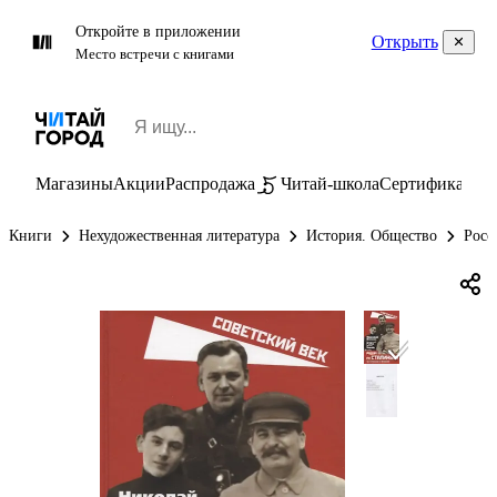
Откройте в приложении
Открыть
Место встречи с книгами
Магазины
Акции
Распродажа
Читай-школа
Сертификаты
П
Книги
Нехудожественная литература
История. Общество
Росс