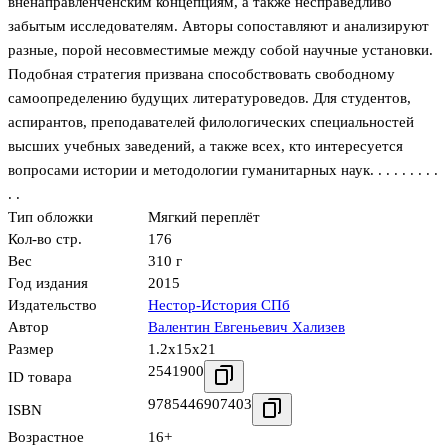
вненаправленченским концепциям, а также несправедливо
забытым исследователям. Авторы сопоставляют и анализируют
разные, порой несовместимые между собой научные установки.
Подобная стратегия призвана способствовать свободному
самоопределению будущих литературоведов. Для студентов,
аспирантов, преподавателей филологических специальностей
высших учебных заведений, а также всех, кто интересуется
вопросами истории и методологии гуманитарных наук. . . . . . . . .
. .
Тип обложки
Мягкий переплёт
Кол-во стр.
176
Вес
310 г
Год издания
2015
Издательство
Нестор-История СПб
Автор
Валентин Евгеньевич Хализев
Размер
1.2x15x21
2541900
ID товара
9785446907403
ISBN
Возрастное
16+