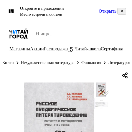
Откройте в приложении
Открыть
Место встречи с книгами
Магазины
Акции
Распродажа
Читай-школа
Сертификаты
П
Книги
Нехудожественная литература
Филология
Литературов