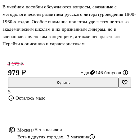
В учебном пособии обсуждаются вопросы, связанные с
методологическим развитием русского литературоведения 1900-
1960-х годов. Особое внимание при этом уделяется не только
академическим школам и их признанным лидерам, но и
вненаправленченским концепциям, а также несправедливо
Перейти к описанию и характеристикам
забытым исследователям. Авторы сопоставляют и анализируют
разные, порой несовместимые между собой научные установки.
Подобная стратегия призвана способствовать свободному
1 175 ₽
самоопределению будущих литературоведов. Для студентов,
979 ₽
+ до
146 бонусов
аспирантов, преподавателей филологических специальностей
высших учебных заведений, а также всех, кто интересуется
Купить
вопросами истории и методологии гуманитарных наук. . . . . . . . .
5
. .
Осталось мало
Москва
Нет в наличии
Есть в других городах,
3 магазина