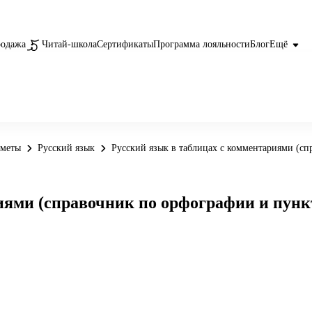
родажа
Читай-школа
Сертификаты
Программа лояльности
Блог
Ещё
дметы
Русский язык
Русский язык в таблицах с комментариями (с
иями (справочник по орфографии и пунк