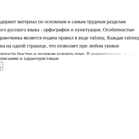
одержит материал по основным и самым трудным разделам
го русского языка - орфографии и пунктуации. Особенностью
равочника является подача правил в виде таблиц. Каждая таблиц
на на одной странице, что позволяет при любом уровне
нности быстро и целиком усвоить тему. В комментариях, кроме
описанию и характеристикам
ых объяснений и дополнений, даются эффективные способы
в
ия и применения наиболее трудных правил. Издание адресовано
ругу читателей: школьникам, особенно для подготовки к ГИА и
риентам, студентам, учителям и всем, кто интересуется русским
очет научиться грамотно писать.