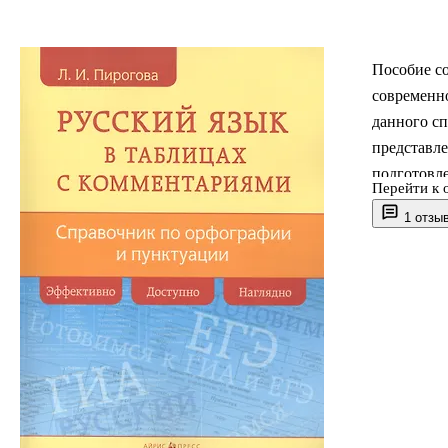
Пособие с
современно
данного сп
представле
подготовле
Перейти к 
необходим
1 отзы
запоминан
широкому к
ЕГЭ, абиту
языком и х