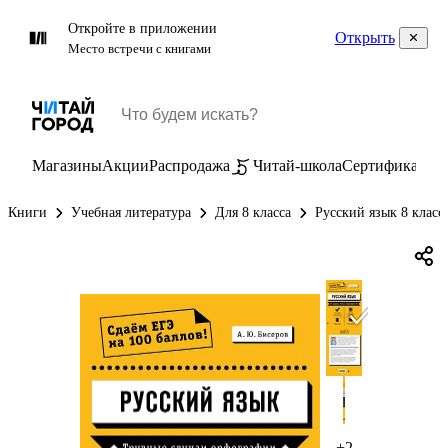
Откройте в приложении
Открыть
Место встречи с книгами
Магазины
Акции
Распродажа
Читай-школа
Сертификаты
П
Книги
Учебная литература
Для 8 класса
Русский язык 8 класс
+2