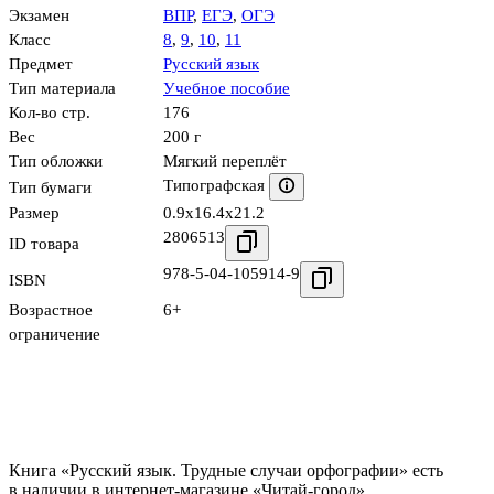
Экзамен
ВПР
,
ЕГЭ
,
ОГЭ
Класс
8
,
9
,
10
,
11
Предмет
Русский язык
Тип материала
Учебное пособие
Кол-во стр.
176
Вес
200 г
Тип обложки
Мягкий переплёт
Типографская
Тип бумаги
Размер
0.9x16.4x21.2
2806513
ID товара
978-5-04-105914-9
ISBN
Возрастное
6+
ограничение
Книга «Русский язык. Трудные случаи орфографии» есть
в наличии в интернет-магазине «Читай-город»