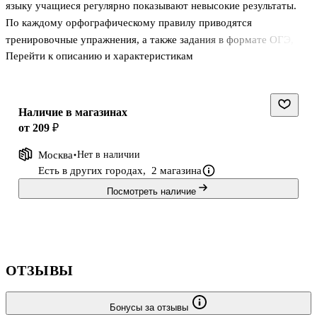
языку учащиеся регулярно показывают невысокие результаты.
По каждому орфографическому правилу приводятся
тренировочные упражнения, а также задания в формате ОГЭ,
Перейти к описанию и характеристикам
ЕГЭ и ВПР. Издание будет полезно учащимся средних и старших
классов, их родителям, школьным учителям, а также экспертам,
привлекаемым для оценивания письменной части на экзаменах
по русскому языку.
Наличие в магазинах
от 209 ₽
Москва
Нет в наличии
Есть в других городах,
2 магазина
Посмотреть наличие
ОТЗЫВЫ
Бонусы за отзывы