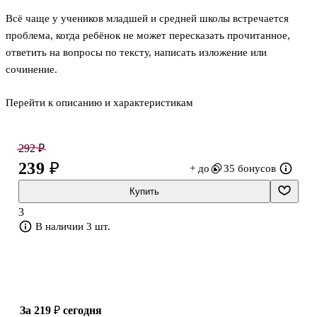
Всё чаще у учеников младшей и средней школы встречается
проблема, когда ребёнок не может пересказать прочитанное,
ответить на вопросы по тексту, написать изложение или
сочинение.
Перейти к описанию и характеристикам
Предложенные в книге задания для школьников направлены на
обучение смысловому чтению, формирование читательской
грамотности у младших школьников, способности понимать
292 ₽
письменные тексты, пересказывать, извлекать из них нужную
239 ₽
+ до
35 бонусов
информацию, выделять главную мысль, а также использовать
полученную информацию для ответов на вопросы.
Купить
3
В пособии предлагаются тексты для написания диктантов и
В наличии 3 шт.
изложений, подобранные с учётом возрастных особенностей
младших школьников: доступные для чтения и понимания, с
ясным повес
за 219 ₽
сегодня