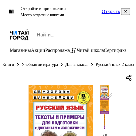
Откройте в приложении
Открыть
Место встречи с книгами
Магазины
Акции
Распродажа
Читай-школа
Сертификаты
П
Книги
Учебная литература
Для 2 класса
Русский язык 2 класс
+5