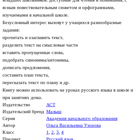
младших школьников: доступные для чтения и понимания, с
ясным повествовательным сюжетом и орфограммами,
изучаемыми в начальной школе.
Безусловный интерес вызовут у учащихся разнообразные
задания:
прочитать и озаглавить текст,
разделить текст на смысловые части
вставить пропущенные слова,
подобрать синонимы/антонимы,
дописать предложения,
составить план текста,
пересказать текст по плану и др.
Книгу можно использовать на уроках русского языка в школе и
при занятиях дома.
Издательство
АСТ
Издательский бренд
Малыш
Серия
Академия начального образования
Автор
Ольга Васильевна Узорова
Класс
1
,
2
,
3
,
4
Предмет
Русский язык