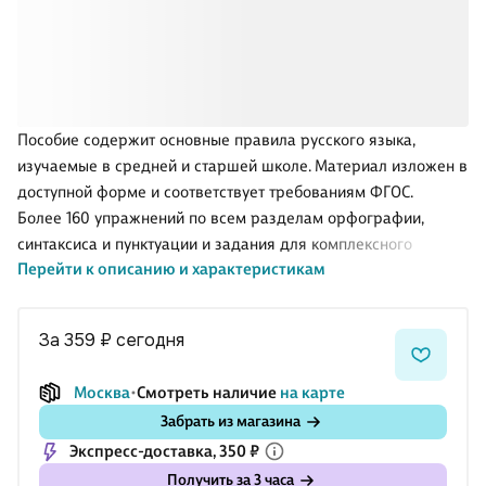
Пособие содержит основные правила русского языка,
изучаемые в средней и старшей школе. Материал изложен в
доступной форме и соответствует требованиям ФГОС.
Более 160 упражнений по всем разделам орфографии,
синтаксиса и пунктуации и задания для комплексного
Перейти к описанию и характеристикам
анализа текста дадут возможность повторить пройденный
материал и подготовиться к любым экзаменам, в том числе и
в формате ЕГЭ и ОГЭ. Проверить себя помогут ответы в
за 359 ₽
сегодня
конце книги.
Данное издание предназначено для учащихся средних и
Москва
Смотреть наличие
на карте
старших классов и учителей, а также всех желающих
Забрать из магазина
вспомнить ключевые аспекты русского языка и повысить
Экспресс-доставка, 350 ₽
уровень грамотности.
Получить за 3 часа