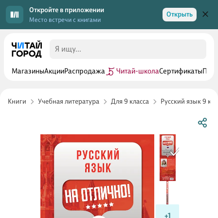
Откройте в приложении
Открыть
Место встречи с книгами
Магазины
Акции
Распродажа
Читай-школа
Сертификаты
Прог
Книги
Учебная литература
Для 9 класса
Русский язык 9 кла
+1