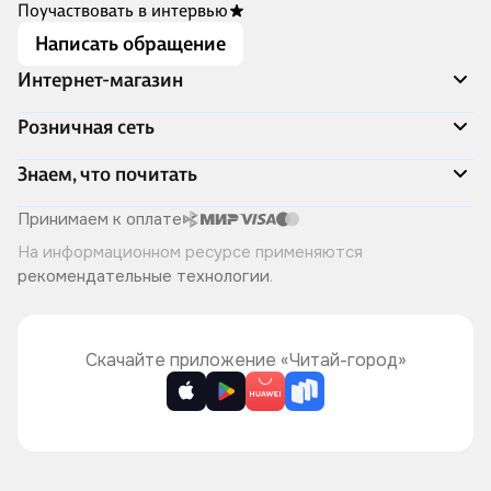
Поучаствовать в интервью
Написать обращение
Интернет-магазин
Акции
Розничная сеть
Распродажа
Доставка и оплата
Адреса магазинов
Знаем, что почитать
Программа лояльности
Книжный Дозор
Подарочные сертификаты
О компании
Скоро в продаже
Принимаем к оплате
Правила продажи
Читай-город для бизнеса
Эксклюзивные новинки
На информационном ресурсе применяются
Политика конфиденциальности
Хотите у нас работать?
Лучшие из лучших
рекомендательные технологии
.
Читай-журнал
Книжные циклы
Что ещё почитать?
Скачайте приложение «Читай-город»