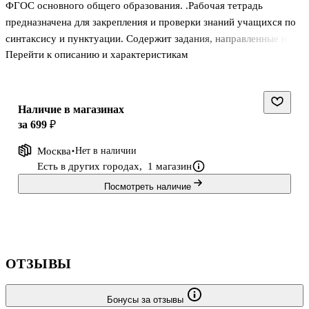
ФГОС основного общего образования. .Рабочая тетрадь
предназначена для закрепления и проверки знаний учащихся по
синтаксису и пунктуации. Содержит задания, направленные на
Перейти к описанию и характеристикам
совершенствование умений осмысливать и понимать чужое
высказывание, свободно и правильно выражать собственные
мысли в устной и письменной речи с учётом разных ситуаций
общения и в соответствии с нормами литературного языка.
Наличие в магазинах
за 699 ₽
Москва
Нет в наличии
Есть в других городах,
1 магазин
Посмотреть наличие
ОТЗЫВЫ
Бонусы за отзывы