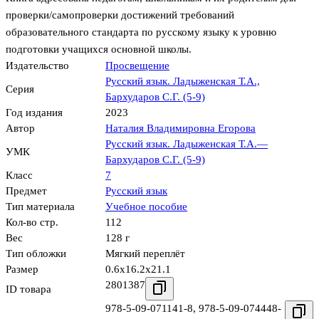
проверки/самопроверки достижений требований
образовательного стандарта по русскому языку к уровню
подготовки учащихся основной школы.
Издательство
Просвещение
Русский язык. Ладыженская Т.А.,
Серия
Бархударов С.Г. (5-9)
Год издания
2023
Автор
Наталия Владимировна Егорова
Русский язык. Ладыженская Т.А.—
УМК
Бархударов С.Г. (5-9)
Класс
7
Предмет
Русский язык
Тип материала
Учебное пособие
Кол-во стр.
112
Вес
128 г
Тип обложки
Мягкий переплёт
Размер
0.6x16.2x21.1
2801387
ID товара
978-5-09-071141-8
,
978-5-09-074448-