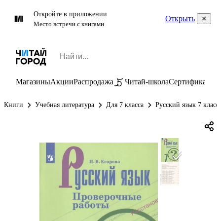
Откройте в приложении
Открыть
Место встречи с книгами
Магазины
Акции
Распродажа
Читай-школа
Сертификаты
П
Книги
Учебная литература
Для 7 класса
Русский язык 7 класс