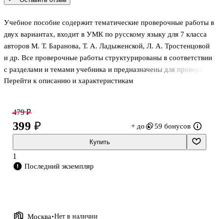
Учебное пособие содержит тематические проверочные работы в
двух вариантах, входит в УМК по русскому языку для 7 класса
авторов М. Т. Баранова, Т. А. Ладыженской, Л. А. Тростенцовой
и др. Все проверочные работы структурированы в соответствии
с разделами и темами учебника и предназначены для проверки
Перейти к описанию и характеристикам
знаний учащихся по русскому языку в 7 классе. Пособие
содержит ответы на все вопросы заданий проверочных работ.
Книга адресована педагогам, школьникам и их родителям для
479 ₽
проверки/самопроверки достижений требований
399 ₽
+ до
59 бонусов
образовательного стандарта по русскому языку к уровню
подготовки учащихся основной школы.
Купить
1
Последний экземпляр
Москва
Нет в наличии