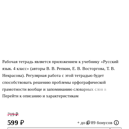
Рабочая тетрадь является приложением к учебнику «Русский
язык. 4 класс» (авторы В. В. Репкин, Е. В. Восторгова, Т. В.
Некрасова). Регулярная работа с этой тетрадью будет
способствовать решению проблемы орфографической
грамотности вообще и запоминанию словарных слов в
Перейти к описанию и характеристикам
частности. Тетрадь может быть использована в классах, где
русский язык изучается по любой программе начальной школы.
Она будет полезна и при самостоятельной работе родителей с
719 ₽
детьми.
599 ₽
+ до
89 бонусов