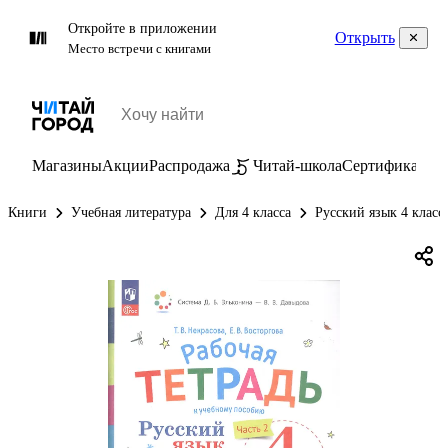
Откройте в приложении
Открыть
Место встречи с книгами
Магазины
Акции
Распродажа
Читай-школа
Сертификаты
П
Книги
Учебная литература
Для 4 класса
Русский язык 4 класс