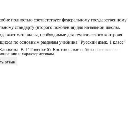
собие полностью соответствует федеральному государственному
льному стандарту (второго поколения) для начальной школы.
одержит материалы, необходимые для тематического контроля
щихся по основным разделам учебника "Русский язык. 1 класс"
. Канакина, В. Г. Горецкий). Контрольные работы составлены с
описанию и характеристикам
петентностного подхода в обучении.
ть отзыв