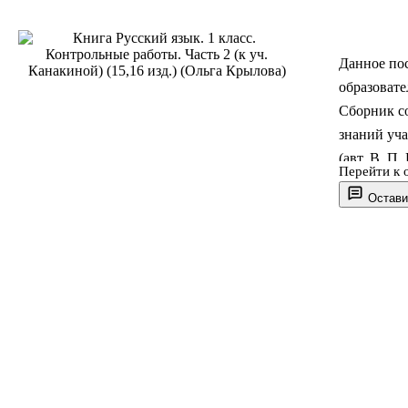
Данное по
образовате
Сборник с
знаний уча
(авт. В. П
Перейти к 
учётом ком
Остави