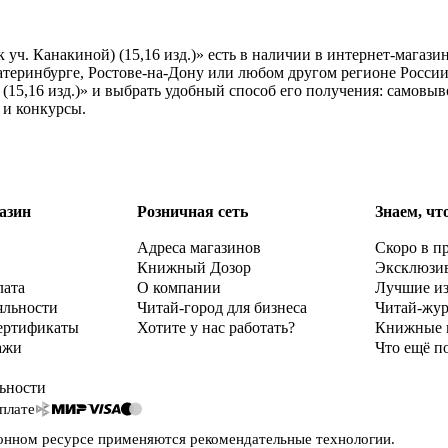
к уч. Канакиной) (15,16 изд.)» есть в наличии в интернет-магаз
атеринбурге, Ростове-на-Дону или любом другом регионе России
) (15,16 изд.)» и выбрать удобный способ его получения: самовы
 и конкурсы.
азин
Розничная сеть
Знаем, чт
Адреса магазинов
Скоро в п
Книжный Дозор
Эксклюзи
лата
О компании
Лучшие и
яльности
Читай-город для бизнеса
Читай-жу
ертификаты
Хотите у нас работать?
Книжные 
ажи
Что ещё п
ьности
плате
онном ресурсе применяются
рекомендательные технологии
.