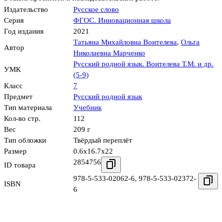
Издательство
Русское слово
Серия
ФГОС. Инновационная школа
Год издания
2021
Татьяна Михайловна Воителева
,
Ольга
Автор
Николаевна Марченко
Русский родной язык. Воителева Т.М. и др.
УМК
(5-9)
Класс
7
Предмет
Русский родной язык
Тип материала
Учебник
Кол-во стр.
112
Вес
209 г
Тип обложки
Твёрдый переплёт
Размер
0.6x16.7x22
2854756
ID товара
978-5-533-02062-6
,
978-5-533-02372-
ISBN
6