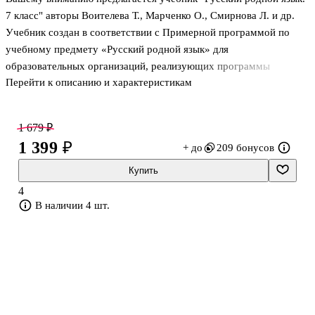
7 класс" авторы Воителева Т., Марченко О., Смирнова Л. и др.
Учебник создан в соответствии с Примерной программой по
учебному предмету «Русский родной язык» для
образовательных организаций, реализующих программы
Перейти к описанию и характеристикам
основного общего образования, и ориентирован на
сопровождение и поддержку основного курса русского языка.
Учебник позволяет расширить представление учащихся о
1 679 ₽
национальной специфике русского языка и языковых единицах, о
1 399 ₽
+ до
209 бонусов
русском языке как духовной, нравственной и культурной
ценности народа. Особое внимание в издании уделяется
Купить
коммуникативным навыкам, совершенствованию культуры речи,
4
а также проектной и исследовательской работе
В наличии 4 шт.