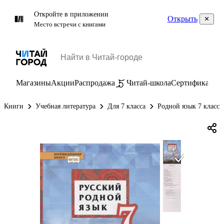
Откройте в приложении
Открыть
Место встречи с книгами
Магазины
Акции
Распродажа
Читай-школа
Сертификаты
П
Книги
Учебная литература
Для 7 класса
Родной язык 7 класс