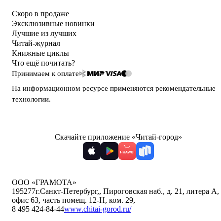
Скоро в продаже
Эксклюзивные новинки
Лучшие из лучших
Читай-журнал
Книжные циклы
Что ещё почитать?
Принимаем к оплате
На информационном ресурсе применяются
рекомендательные
технологии
.
Скачайте приложение «Читай-город»
ООО «ГРАМОТА»
195277
г.Санкт-Петербург,
,
Пироговская наб., д. 21, литера А,
офис 63, часть помещ. 12-Н, ком. 29
,
8 495 424-84-44
www.chitai-gorod.ru/