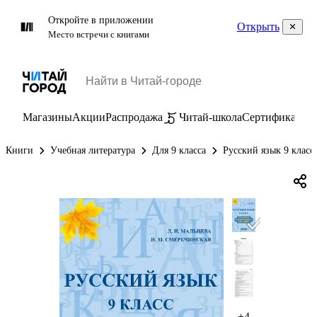
Откройте в приложении
Открыть
Место встречи с книгами
Магазины
Акции
Распродажа
Читай-школа
Сертификаты
П
Книги
Учебная литература
Для 9 класса
Русский язык 9 класс
+4