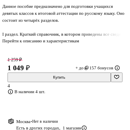
Данное пособие предназначено для подготовки учащихся
девятых классов к итоговой аттестации по русскому языку. Оно
состоит из четырёх разделов.
I раздел. Краткий справочник, в котором приведены все сведения
Перейти к описанию и характеристикам
по русскому языку за курс основной школы, необходимые для
подготовки к экзамену.
II раздел. Сборник упражнений и практических работ с
1 259 ₽
комментариями к заданиям, предлагаемым на экзамене.
1 049 ₽
+ до
157 бонусов
III раздел. Учебно-тренировочные варианты, составленные
согласно Демоверсии ОГЭ 2026.
Купить
IV раздел. Подготовка к написанию изложения и сочинения.
4
В наличии 4 шт.
Данное пособие может быть использовано учащимися для
самостоятельной подготовки к итоговой аттестации. Учителями
пособие может быть использо
Москва
Нет в наличии
Есть в других городах,
1 магазин