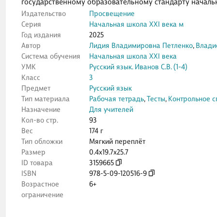
государственному образовательному стандарту началь
Издательство
Просвещение
Серия
Начальная школа XXI века м
Год издания
2025
Автор
Лидия Владимировна Петленко
,
Влади
Система обучения
Начальная школа XXI века
УМК
Русский язык. Иванов С.В. (1-4)
Класс
3
Предмет
Русский язык
Тип материала
Рабочая тетрадь
,
Тесты
,
Контрольное 
Назначение
Для учителей
Кол-во стр.
93
Вес
174 г
Тип обложки
Мягкий переплёт
Размер
0.4x19.7x25.7
ID товара
3159665
ISBN
978-5-09-120516-9
Возрастное
6+
ограничение