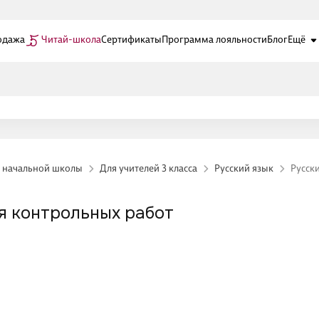
одажа
Читай-школа
Сертификаты
Программа лояльности
Блог
Ещё
й начальной школы
Для учителей 3 класса
Русский язык
Русски
ля контрольных работ