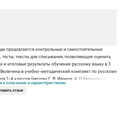
ади предлагаются контрольные и самостоятельные
, тесты, тексты для списывания, позволяющие оценить
е и итоговые результаты обучения русскому языку в 3
. Включена в учебно-методический комплект по русскому
ля 1–4 классов (авторы С. В. Иванов, А. О.Евдокимова, М.
и к описанию и характеристикам
цова, Л. В.Петленко, В. Ю. Романова), входящий в
тавить отзыв
у «Начальная школа XXIвека». Может быть использована
сах, работающих по другим программам и учебникам по
му языку. Соответствует Федеральному
рственному образовательному стандарту начального
 образования.