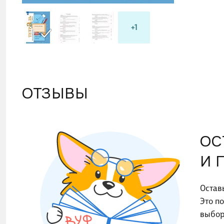
+1
ОТЗЫВЫ
ОС
И 
Остав
Это п
выбор