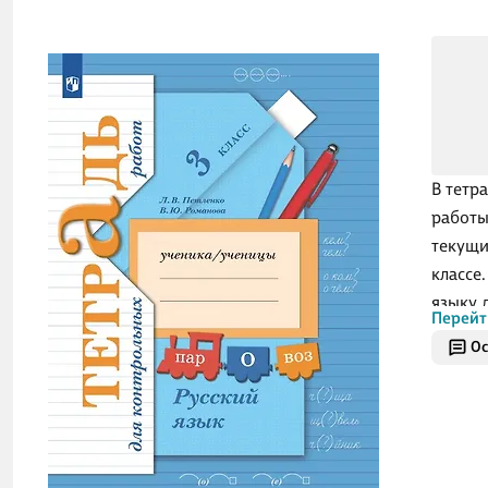
В тетр
работы
текущи
классе
языку д
Перейт
И.Кузне
Ос
систем
в клас
русско
госуда
общего