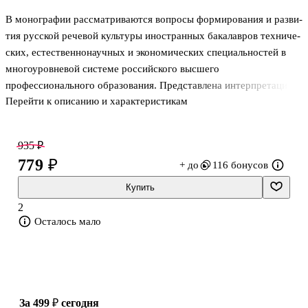
В монографии рассматриваются вопросы формирования и разви­
тия русской речевой культуры иностранных бакалавров техниче­
ских, естественнонаучных и экономических специальностей в
мно­гоуровневой системе российского высшего
профессионального образования. Представлена интерпретация
Перейти к описанию и характеристикам
понятия "речевая куль­тура" и определены его составляющие в
процессе обучения ино­странных учащихся русскому языку в
условиях языковой среды, предложена методическая
935 ₽
организация обучения русской речевой культуре иностранных
779 ₽
+ до
116 бонусов
бакалавров негуманитарного профиля. Книга адресована
преподавателям русского языка, аспирантам, учащимся
Купить
негуманитарных специальностей и всем, кто интересует­ся
2
речевой культурой и вопросами препода
Осталось мало
за 499 ₽
сегодня