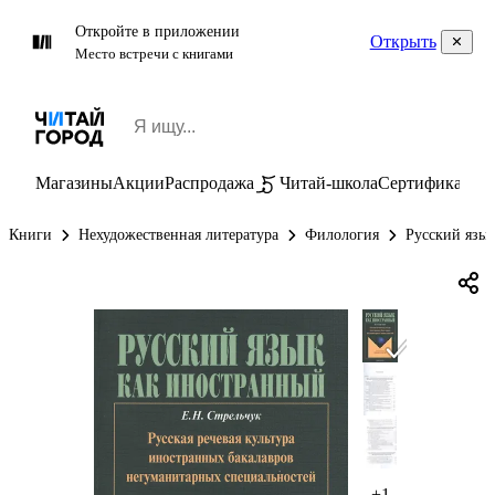
Откройте в приложении
Открыть
Место встречи с книгами
Магазины
Акции
Распродажа
Читай-школа
Сертификаты
П
Книги
Нехудожественная литература
Филология
Русский язы
+1