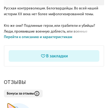
Русская контрреволюция. Белогвардейцы. Во всей нашей
истории ХХ века нет более мифологизированной темы.
Кто же они? Подлинные герои, или грабители и убийцы?
Люди, проявившие военную доблесть, или военные
Перейти к описанию и характеристикам
преступники? Оба образа далеки от реальности. Понятная и
привычная для нас история гражданской войны,
превращается в толком никому не известную,
парадоксальную историю русской контрреволюции.
В закладки
К чему в действительности стремились белые
правительства? Как управляли подконтрольной им
территорией, строили взаимоотношения с церковью,
ОТЗЫВЫ
организовывали антибольшевистское подполье и находили
союзников в лице иностранных интервентов?
Бонусы за отзывы
Новая книга известного журналиста, историка и пи