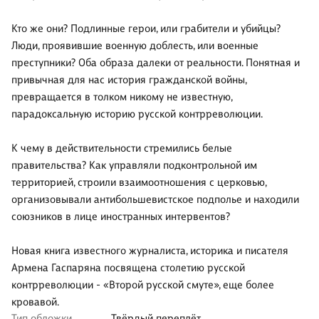
Кто же они? Подлинные герои, или грабители и убийцы?
Люди, проявившие военную доблесть, или военные
преступники? Оба образа далеки от реальности. Понятная и
привычная для нас история гражданской войны,
превращается в толком никому не известную,
парадоксальную историю русской контрреволюции.
К чему в действительности стремились белые
правительства? Как управляли подконтрольной им
территорией, строили взаимоотношения с церковью,
организовывали антибольшевистское подполье и находили
союзников в лице иностранных интервентов?
Новая книга известного журналиста, историка и писателя
Армена Гаспаряна посвящена столетию русской
контрреволюции - «Второй русской смуте», еще более
кровавой.
Тип обложки
Твёрдый переплёт