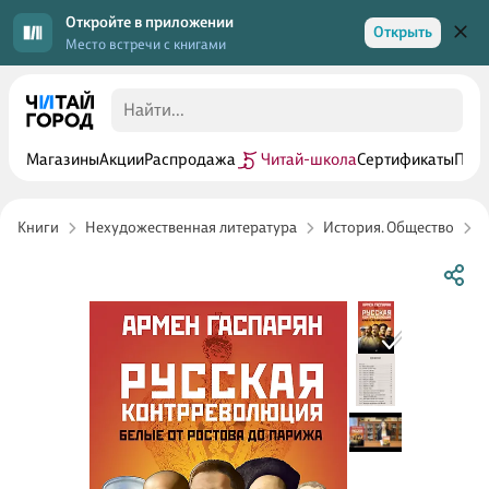
Откройте в приложении
Открыть
Место встречи с книгами
Магазины
Акции
Распродажа
Читай-школа
Сертификаты
Прог
Книги
Нехудожественная литература
История. Общество
В