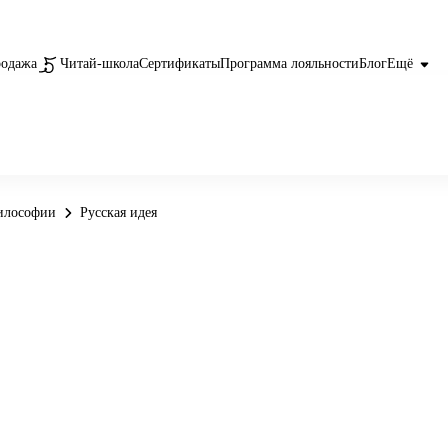
родажа
Читай-школа
Сертификаты
Программа лояльности
Блог
Ещё
илософии
Русская идея