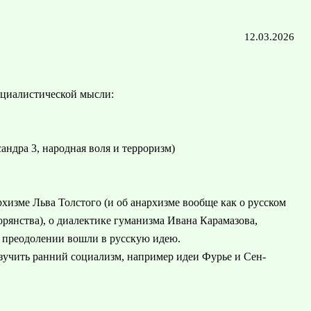
12.03.2026
оциалистической мысли:
андра 3, народная воля и терроризм)
хизме Льва Толстого (и об анархизме вообще как о русском
рянства), о диалектике гуманизма Ивана Карамазова,
м преодолении вошли в русскую идею.
зучить ранний социализм, например идеи Фурье и Сен-