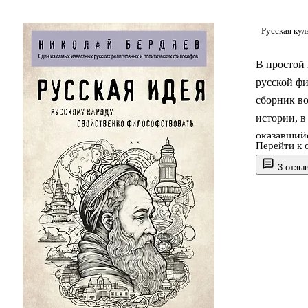
Русская кул
В простой
русской фи
сборник во
истории, в
оказавшийс
Перейти к 
3 отзы