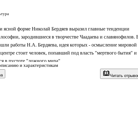
ьтура
 и ясной форме Николай Бердяев выразил главные тенденции
лософии, зародившиеся в творчестве Чаадаева и славянофилов. 
шли работы Н.А. Бердяева, идея которых - осмысление мировой
 центре стоит человек, попавший под власть "мертвого бытия" и
я в пустоте "ложного мира".
описанию и характеристикам
ва
Читать отрыво