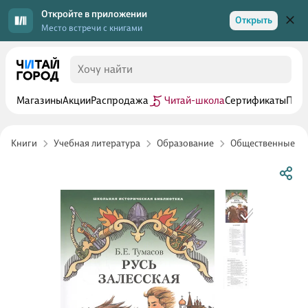
Откройте в приложении
Открыть
Место встречи с книгами
Магазины
Акции
Распродажа
Читай-школа
Сертификаты
Прог
Книги
Учебная литература
Образование
Общественные п