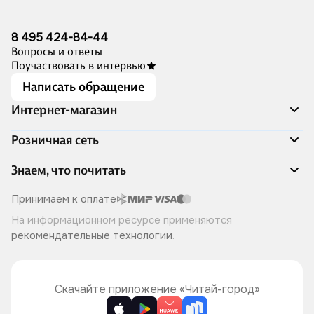
8 495 424-84-44
Вопросы и ответы
Поучаствовать в интервью
Написать обращение
Интернет-магазин
Акции
Розничная сеть
Распродажа
Доставка и оплата
Адреса магазинов
Знаем, что почитать
Программа лояльности
Книжный Дозор
Подарочные сертификаты
О компании
Скоро в продаже
Принимаем к оплате
Правила продажи
Читай-город для бизнеса
Эксклюзивные новинки
На информационном ресурсе применяются
Политика конфиденциальности
Хотите у нас работать?
Лучшие из лучших
рекомендательные технологии
.
Читай-журнал
Книжные циклы
Что ещё почитать?
Скачайте приложение «Читай-город»