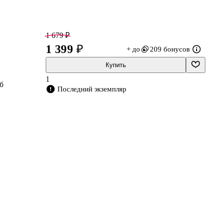
1 679 ₽
1 399 ₽
+ до
209 бонусов
Купить
1
б
Последний экземпляр
а