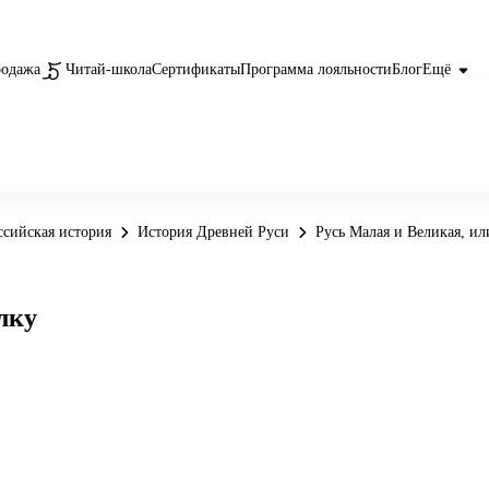
родажа
Читай-школа
Сертификаты
Программа лояльности
Блог
Ещё
ссийская история
История Древней Руси
Русь Малая и Великая, ил
лку