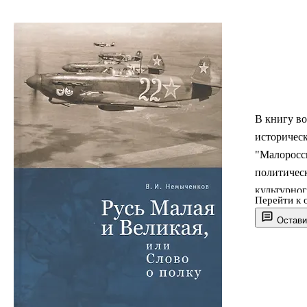
В книгу во
историческ
"Малоросси
политичес
культурног
Перейти к 
политическ
Остави
очерке иск
иллюстриру
примере во
неразрывн
Руси. Изда