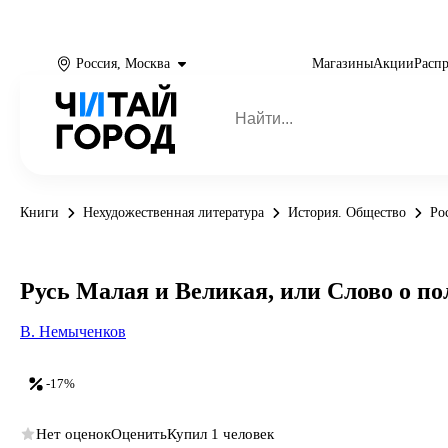
Россия, Москва
Магазины
Акции
Расп
Книги
Нехудожественная литература
История. Общество
Ро
Русь Малая и Великая, или Слово о по
В. Немыченков
-17%
Нет оценок
Оценить
Купил 1 человек