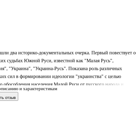
шли два историко-документальных очерка. Первый повествует о
их судьбах Южной Руси, известной как "Малая Русь",
я", "Украина", "Украина-Русь". Показана роль различных
ких сил в формировании идеологии "украинства" с целью
о обособления населения Малой Руси от русского народа и
описанию и характеристикам
ого противопоставления ему вплоть до антагонизма. Во втором
ть отзыв
усственный характер противопоставления украинцев и русских
ется на примере их воинского братства в недавнем прошлом. Н
сьмидесятилетней истории одного авиаполка, показывается, как
о связаны личные судьбы и судьбы народов Малой и Великой
ние снабжено бога