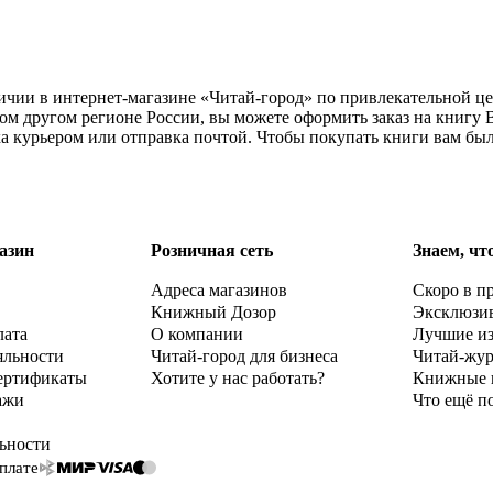
личии в интернет-магазине «Читай-город» по привлекательной ц
ом другом регионе России, вы можете оформить заказ на книгу 
ка курьером или отправка почтой. Чтобы покупать книги вам бы
азин
Розничная сеть
Знаем, чт
Адреса магазинов
Скоро в п
Книжный Дозор
Эксклюзи
лата
О компании
Лучшие и
яльности
Читай-город для бизнеса
Читай-жу
ертификаты
Хотите у нас работать?
Книжные 
ажи
Что ещё п
ьности
плате