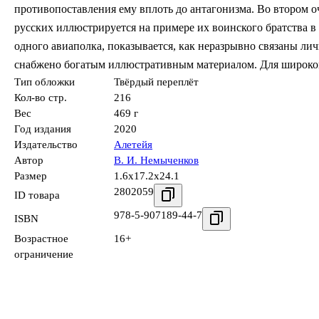
противопоставления ему вплоть до антагонизма. Во втором 
русских иллюстрируется на примере их воинского братства 
одного авиаполка, показывается, как неразрывно связаны ли
снабжено богатым иллюстративным материалом. Для широког
Тип обложки
Твёрдый переплёт
Кол-во стр.
216
Вес
469 г
Год издания
2020
Издательство
Алетейя
Автор
В. И. Немыченков
Размер
1.6x17.2x24.1
2802059
ID товара
978-5-907189-44-7
ISBN
Возрастное
16+
ограничение