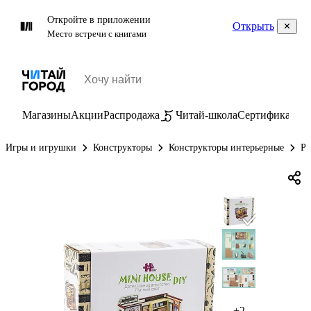
Откройте в приложении
Открыть
Место встречи с книгами
Магазины
Акции
Распродажа
Читай-школа
Сертификаты
П
Игры и игрушки
Конструкторы
Конструкторы интерьерные
Ру
+2