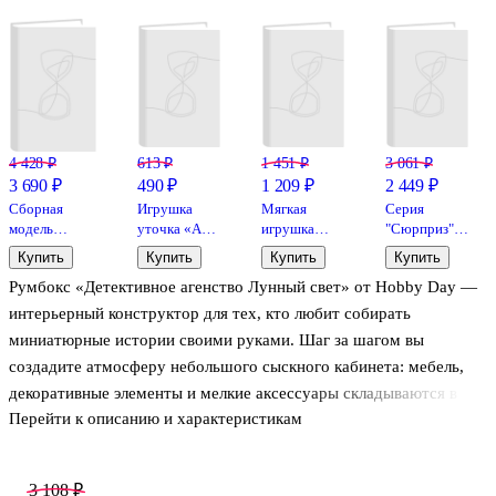
4 428 ₽
613 ₽
1 451 ₽
3 061 ₽
3 690 ₽
490 ₽
1 209 ₽
2 449 ₽
Сборная
Игрушка
Мягкая
Серия
модель
уточка «Аль
игрушка
"Сюрприз":
Румбокс
Капоне»,
Чихуахуа
модель -
Купить
Купить
Купить
Купить
«Дом в
FUNNY
серая (25см)
"Портал в
Румбокс «Детективное агенство Лунный свет» от Hobby Day —
английском
DUCKS
(12-Xiuliu-
Изнанку" 3 в
стиле»
202508-
1 телевизор
интерьерный конструктор для тех, кто любит собирать
XP13)
(Основная)
миниатюрные истории своими руками. Шаг за шагом вы
создадите атмосферу небольшого сыскного кабинета: мебель,
декоративные элементы и мелкие аксессуары складываются в
Перейти к описанию и характеристикам
цельную сцену, которую приятно рассматривать снова и снова.
Такой румбокс помогает тренировать аккуратность, усидчивость
и мелкую моторику, а результат станет стильным украшением
3 108 ₽