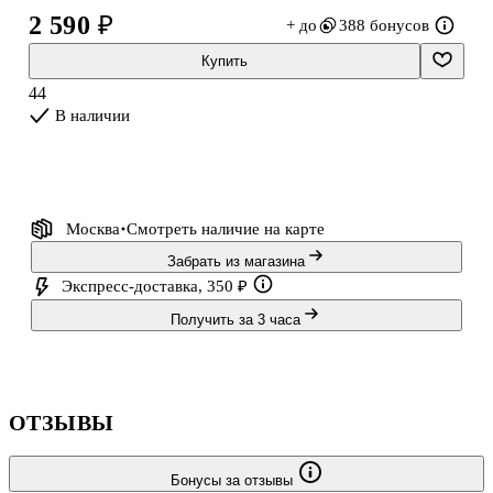
полки или оригинальным подарком. Рекомендуемый возраст —
2 590 ₽
+ до
388 бонусов
от 10 лет (подойдёт и взрослым).
Купить
44
В наличии
Москва
Смотреть наличие
на карте
Забрать из магазина
Экспресс-доставка, 350 ₽
Получить за 3 часа
ОТЗЫВЫ
Бонусы за отзывы