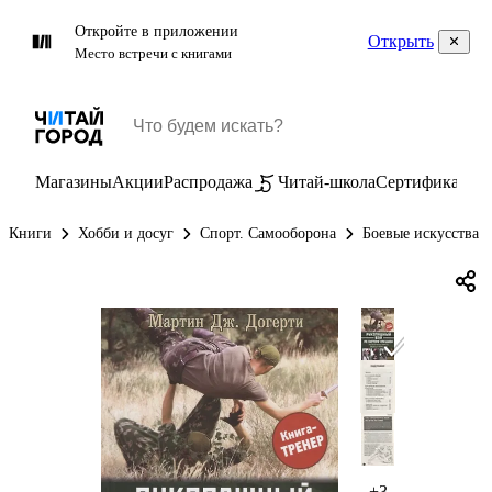
Откройте в приложении
Открыть
Место встречи с книгами
Магазины
Акции
Распродажа
Читай-школа
Сертификаты
П
Книги
Хобби и досуг
Спорт. Самооборона
Боевые искусства
+3