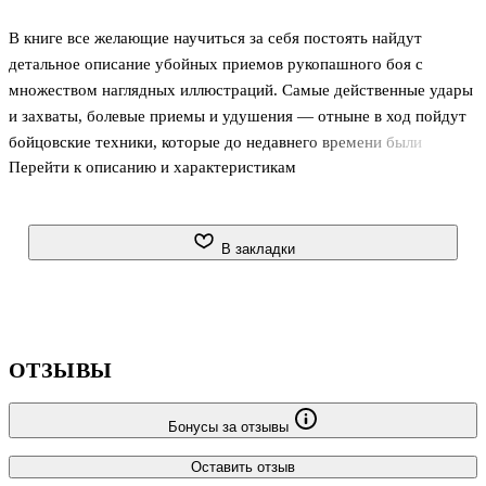
В книге все желающие научиться за себя постоять найдут
детальное описание убойных приемов рукопашного боя с
множеством наглядных иллюстраций. Самые действенные удары
и захваты, болевые приемы и удушения — отныне в ход пойдут
бойцовские техники, которые до недавнего времени были
Перейти к описанию и характеристикам
доступны только подразделениям спецназа. Пройдя этот курс, не
сомневайтесь в своих силах: вы сможете защитить себя и своих
близких даже в случае групповой атаки или вооруженного
нападения!
В закладки
ОТЗЫВЫ
Бонусы за отзывы
Оставить отзыв