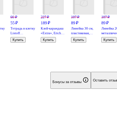
66 ₽
227 ₽
107 ₽
107 ₽
55 ₽
189 ₽
89 ₽
89 ₽
етку
Тетрадь в клетку
Клей-карандаш
Линейка 30 см,
Линейка 2
Listoff
«Extra», Erich
пластиковая,
металличе
ая
«Классическая
Krause, 15 г
GoodMark
GoodMark
Купить
Купить
Купить
Купить
серия» в
,
ассортименте,
18 листов
Оставить отзы
Бонусы за отзывы