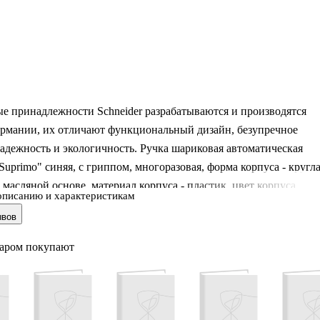
е принадлежности Schneider разрабатываются и производятся
ермании, их отличают функциональный дизайн, безупречное
надежность и экологичность. Ручка шариковая автоматическая
"Suprimo" синяя, с гриппом, многоразовая, форма корпуса - кругла
 масляной основе, материал корпуса - пластик, цвет корпуса
описанию и характеристикам
ый синий. Диаметр пишущего узла - 1 мм, Диаметр корпуса- 11
ывов
ручки с колпачком - 144 мм. Подходит для левшей и правшей.
пуса подчеркнёт индивидуальность обладателя товаров Schneider
варом покупают
я офиса и учебы.