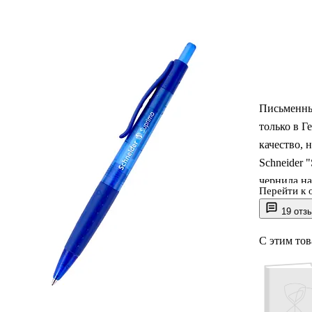
Письменны
только в Г
качество, 
Schneider 
чернила на
Перейти к 
тонированн
19 отз
мм. Длина 
Дизайн кор
С этим то
Стиль - дл