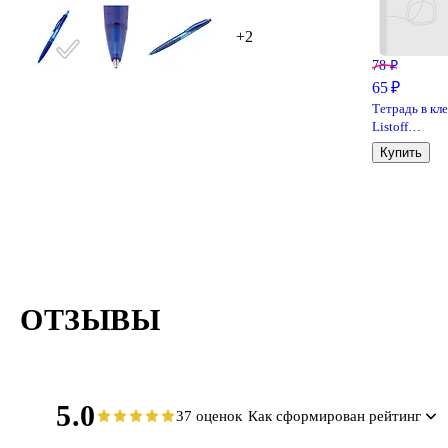
+2
78 ₽
65 ₽
Тетрадь в кл
Listoff
«Классическ
Купить
серия» в
ассортименте
24 листа
ОТЗЫВЫ
5.0
37 оценок
Как сформирован рейтинг